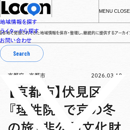
MENU
CLOSE
地域情報を探す
ライターから探す
で発信されてきた地域情報を保存・整理し、継続的に提供するアーカイブサイトで
お問い合わせ
Search
京都府
-
京都市
2026.03.18
【京都市】伏見区
『理性院』で京の冬
の旅「非公開文化財