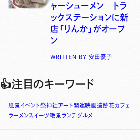
ャーシューメン トラ
ックステーションに新
店「りんか」がオープ
ン
WRITTEN BY
安田優子
👍
注目のキーワード
風景
イベント
祭
神社
アート
開運
映画
遺跡
花
カフェ
ラーメン
スイーツ
絶景
ランチ
グルメ