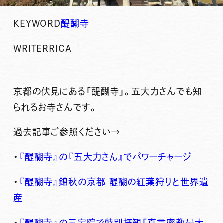
KEYWORD
醍醐寺
WRITER
RICA
京都の伏見にある「醍醐寺」。五大力さんでも知
られるお寺さんです。
過去記事ご参照ください→
・
『醍醐寺』の『五大力さん』でパワーチャージ
・
『醍醐寺』錦秋の京都 醍醐の紅葉狩りと世界遺
産
・
『醍醐寺』の三宝院で特別拝観「真言密教最大