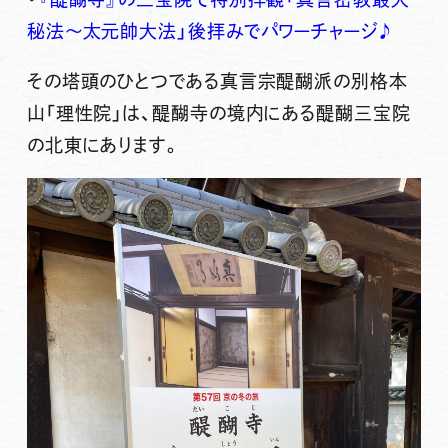
秘法〜太元帥大法」後拝みでパワーチャージ♪
その塔頭のひとつである真言宗醍醐派の別格本
山「
理性院
」は、醍醐寺の境内にある醍醐三宝院
の北東にあります。