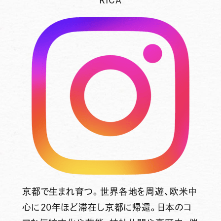
京都で生まれ育つ。世界各地を周遊、欧米中
心に20年ほど滞在し京都に帰還。日本のコ