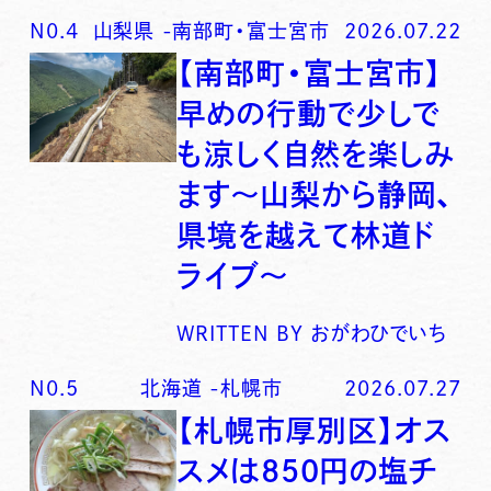
N0.
4
山梨県
-
南部町・富士宮市
2026.07.22
【南部町・富士宮市】
早めの行動で少しで
も涼しく自然を楽しみ
ます〜山梨から静岡、
県境を越えて林道ド
ライブ〜
WRITTEN BY
おがわひでいち
N0.
5
北海道
-
札幌市
2026.07.27
【札幌市厚別区】オス
スメは850円の塩チ