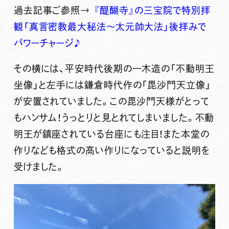
過去記事ご参照→
『醍醐寺』の三宝院で特別拝
観「真言密教最大秘法〜太元帥大法」後拝みで
パワーチャージ♪
その横には、平安時代後期の一木造の「不動明王
坐像」と左手には鎌倉時代作の「毘沙門天立像」
が安置されていました。この毘沙門天様がとって
もハンサム！うっとりと見とれてしまいました。不動
明王が鎮座されている台座にも注目！また本堂の
作りなども格式の高い作りになっていると説明を
受けました。