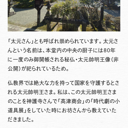
「太元さん」とも呼ばれ崇められています。太元さ
んという名前は、本堂内の中央の厨子には80年
に一度のみ御開帳される秘仏・
太元帥明王像
（非
公開）が祀られているため。
仏教界では絶大な力を持って国家を守護するとさ
れる
太元帥明王
さま。私は、この太元帥明王さま
のことを神護寺さんで「高津商会」の「時代劇の小
道具展」をしていた時にお坊さんから教えていた
だきました。