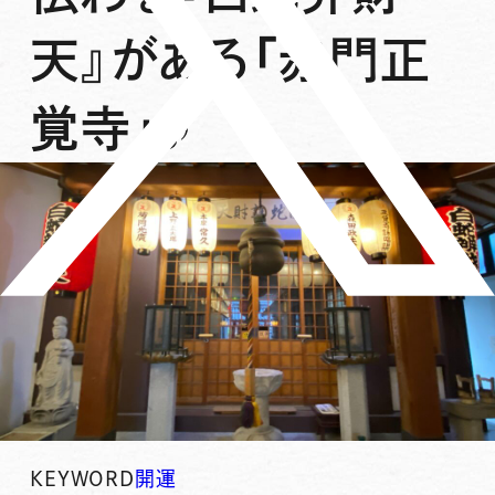
天』がある「赤門正
覚寺」♪
KEYWORD
開運