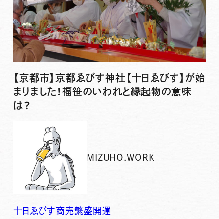
【京都市】京都ゑびす神社【十日ゑびす】が始
まりました！福笹のいわれと縁起物の意味
は？
MIZUHO.WORK
十日ゑびす
商売繁盛
開運