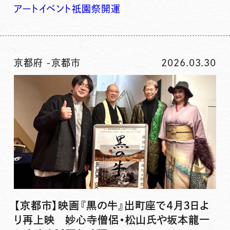
アート
イベント
祇園
祭
開運
京都府
-
京都市
2026.03.30
【京都市】映画『黒の牛』出町座で4月3日よ
り再上映 妙心寺僧侶・松山氏や坂本龍一