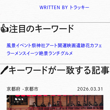
WRITTEN BY
トラッキー
👍
注目のキーワード
風景
イベント
祭
神社
アート
開運
映画
遺跡
花
カフェ
ラーメン
スイーツ
絶景
ランチ
グルメ
🖊
キーワードが一致する記事
京都府
-
京都市
2026.03.31