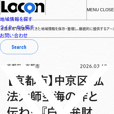
MENU
CLOSE
地域情報を探す
ライターから探す
各地で発信されてきた地域情報を保存・整理し、継続的に提供するアーカイブサイ
お問い合わせ
Search
京都府
-
京都市
2026.03.18
【京都市】中京区 弘
法大師空海の作と
伝わる『白蛇弁財