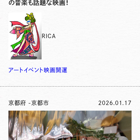
の音楽も話題な映画！
RICA
アート
イベント
映画
開運
京都府
-
京都市
2026.01.17