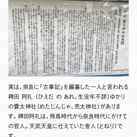
実は、奈良に「古事記」を編纂した一人と言われる
稗田 阿礼
（ひえだ の あれ、生没年不詳）ゆかり
の
賣太神社（めたじんじゃ、売太神社）
がありま
す。稗田阿礼は、飛鳥時代から奈良時代にかけて
の官人。天武天皇に仕えていた舎人（とねり）で
す。