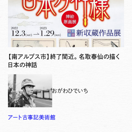
【南アルプス市】終了間近。名取春仙の描く
日本の神話
おがわひでいち
アート
古事記
美術館