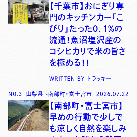
【千葉市】おにぎり専
門のキッチンカー「こ
びり」たった0．1％の
流通！魚沼塩沢産の
コシヒカリで米の旨さ
を極める！！
WRITTEN BY
トラッキー
N0.
3
山梨県
-
南部町・富士宮市
2026.07.22
【南部町・富士宮市】
早めの行動で少しで
も涼しく自然を楽しみ