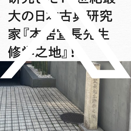
大の日本古典研究
家『本居宣長先生
修学之地』！