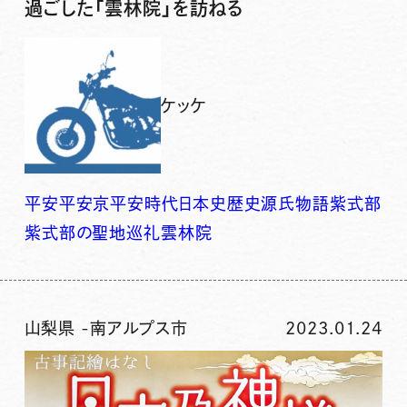
過ごした「雲林院」を訪ねる
ケッケ
平安
平安京
平安時代
日本史
歴史
源氏物語
紫式部
紫式部の聖地巡礼
雲林院
山梨県
-
南アルプス市
2023.01.24