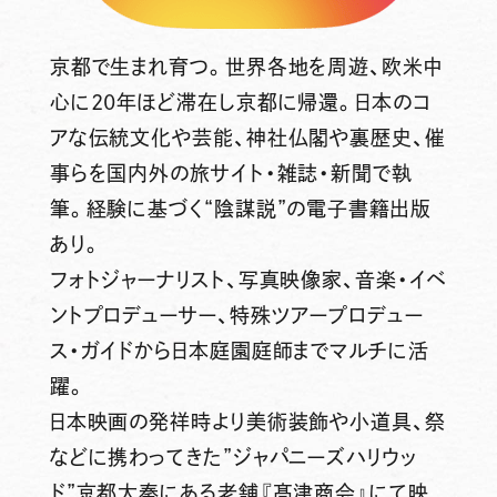
京都で生まれ育つ。世界各地を周遊、欧米中
心に20年ほど滞在し京都に帰還。日本のコ
アな伝統文化や芸能、神社仏閣や裏歴史、催
事らを国内外の旅サイト・雑誌・新聞で執
筆。経験に基づく“陰謀説”の電子書籍出版
あり。
フォトジャーナリスト、写真映像家、音楽・イベ
ントプロデューサー、特殊ツアープロデュー
ス・ガイドから日本庭園庭師までマルチに活
躍。
日本映画の発祥時より美術装飾や小道具、祭
などに携わってきた”ジャパニーズハリウッ
ド”京都太秦にある老舗『髙津商会』にて映