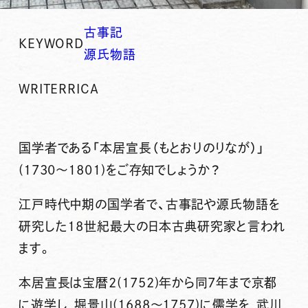
古事記
KEYWORD
源氏物語
WRITER
RICA
国学者である「
本居宣長
（もとおりのりなが）」
(1730～1801)をご存知でしょうか？
江戸時代中期の国学者で、
古事記
や
源氏物語
を
研究した
18世紀最大の日本古典研究家
と言われ
ます。
本居宣長は宝暦2(1752)年から同7年まで京都
に遊学し，堀景山(1688～1757)に儒学を，武川