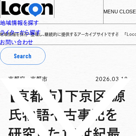
MENU
CLOSE
地域情報を探す
ライターから探す
を保存・整理し、継続的に提供するアーカイブサイトです
✌
「Locon（ロ
お問い合わせ
Search
京都府
-
京都市
2026.03.18
【京都市】下京区 源
氏物語や古事記を
研究した18世紀最