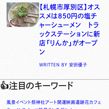
【札幌市厚別区】オス
スメは850円の塩チ
ャーシューメン トラ
ックステーションに新
店「りんか」がオープ
ン
WRITTEN BY
安田優子
👍
注目のキーワード
風景
イベント
祭
神社
アート
開運
映画
遺跡
花
カフェ