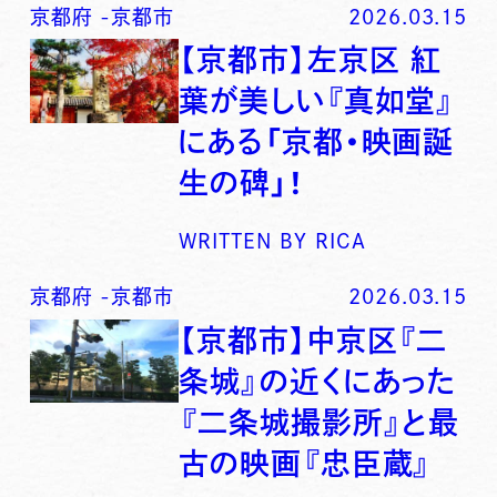
京都府
-
京都市
2026.03.15
【京都市】左京区 紅
葉が美しい『真如堂』
にある「京都・映画誕
生の碑」！
WRITTEN BY
RICA
京都府
-
京都市
2026.03.15
【京都市】中京区『二
条城』の近くにあった
『二条城撮影所』と最
古の映画『忠臣蔵』