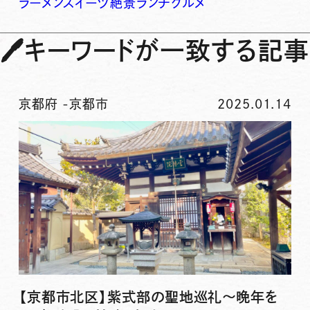
ラーメン
スイーツ
絶景
ランチ
グルメ
🖊
キーワードが一致する記事
京都府
-
京都市
2025.01.14
【京都市北区】紫式部の聖地巡礼～晩年を