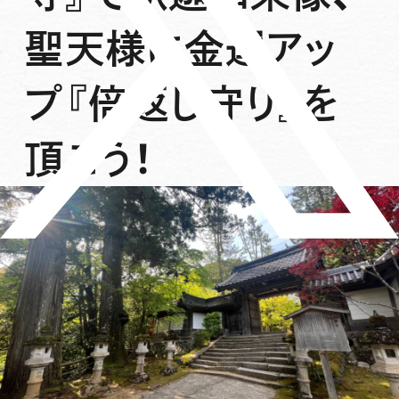
聖天様に金運アッ
プ『倍返し守り』を
頂こう！