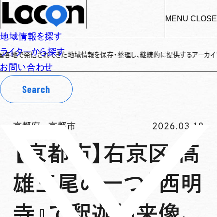
MENU
CLOSE
地域情報を探す
ライターから探す
信されてきた地域情報を保存・整理し、継続的に提供するアーカイブサイトです
✌
お問い合わせ
Search
京都府
-
京都市
2026.03.18
【京都市】右京区 高
雄三尾の一つ『西明
寺』で釈迦如来像、