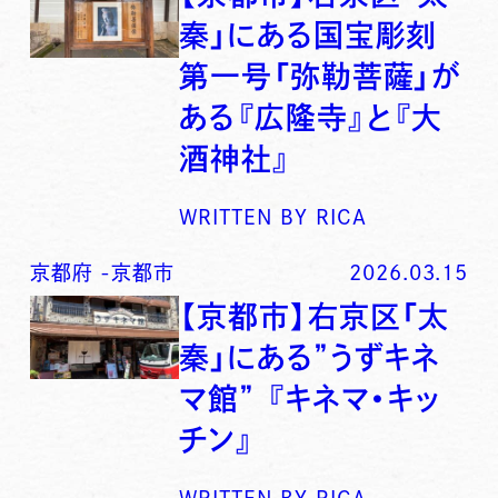
秦」にある国宝彫刻
第一号「弥勒菩薩」が
ある『広隆寺』と『大
酒神社』
WRITTEN BY
RICA
京都府
-
京都市
2026.03.15
【京都市】右京区「太
秦」にある”うずキネ
マ館” 『キネマ・キッ
チン』
WRITTEN BY
RICA