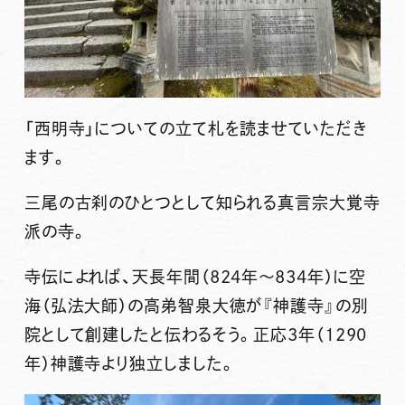
「
西明寺
」についての立て札を読ませていただき
ます。
三尾の古刹のひとつとして知られる真言宗大覚寺
派の寺。
寺伝によれば、天長年間（824年～834年）に
空
海（弘法大師）
の高弟
智泉大徳
が『神護寺』の別
院として創建したと伝わるそう。正応3年（1290
年）神護寺より独立しました。