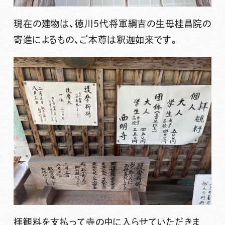
現在の建物は、
徳川5代将軍綱吉の生母桂昌院
の
寄進によるもの、ご本尊は
釈迦如来
です。
拝観料を支払って寺の中に入らせていただきま