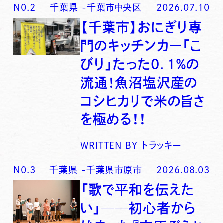
N0.
2
千葉県
-
千葉市中央区
2026.07.10
【千葉市】おにぎり専
門のキッチンカー「こ
びり」たった0．1％の
流通！魚沼塩沢産の
コシヒカリで米の旨さ
を極める！！
WRITTEN BY
トラッキー
N0.
3
千葉県
-
千葉県市原市
2026.08.03
「歌で平和を伝えた
い」──初心者から