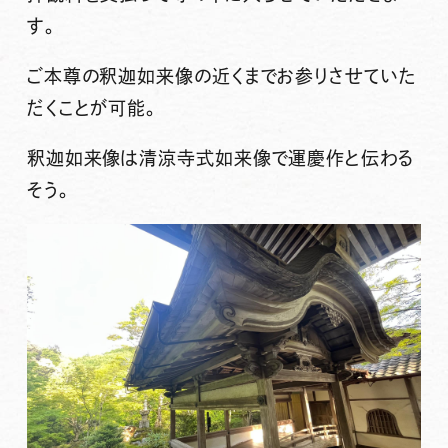
す。
ご本尊の
釈迦如来像
の近くまでお参りさせていた
だくことが可能。
釈迦如来像は清涼寺式如来像で
運慶
作と伝わる
そう。