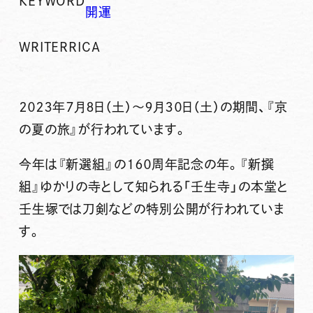
KEYWORD
開運
WRITER
RICA
２０２３年７月８日（土）～９月３０日（土）の期間、『
京
の夏の旅
』が行われています。
今年は『
新選組
』の１６０周年記念の年。『新撰
組』ゆかりの寺として知られる「
壬生寺
」の本堂と
壬生塚では刀剣などの特別公開が行われていま
す。