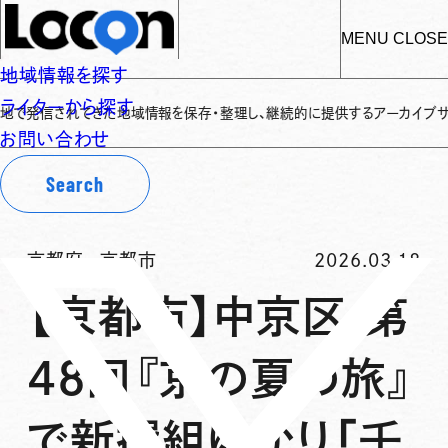
MENU
CLOSE
地域情報を探す
ライターから探す
れてきた地域情報を保存・整理し、継続的に提供するアーカイブサイトです
✌
お問い合わせ
Search
京都府
-
京都市
2026.03.18
【京都市】中京区 第
48回『京の夏の旅』
で新撰組ゆかり「壬