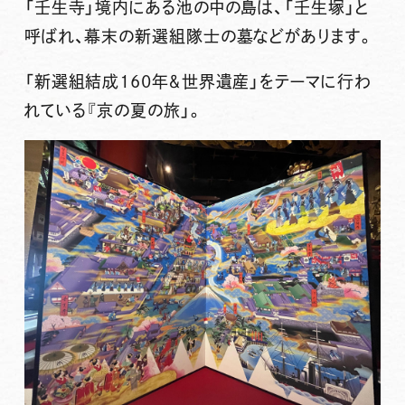
「壬生寺」境内にある池の中の島は、「
壬生塚
」と
呼ばれ、
幕末の新選組隊士の墓
などがあります。
「新選組結成160年＆世界遺産」をテーマに行わ
れている『京の夏の旅」。