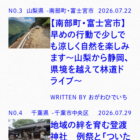
N0.
3
山梨県
-
南部町・富士宮市
2026.07.22
【南部町・富士宮市】
早めの行動で少しで
も涼しく自然を楽しみ
ます〜山梨から静岡、
県境を越えて林道ド
ライブ〜
WRITTEN BY
おがわひでいち
N0.
4
千葉県
-
千葉市中央区
2026.07.29
地域の絆を育む登渡
神社 例祭と「ついた