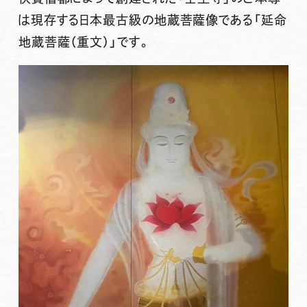
は現存する
日本最古級
の地蔵菩薩像である「
延命
地蔵菩薩（重文）
」です。