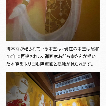
御本尊が祀られている本堂は、現在の本堂は昭和
42年に再建され、友禅画家
あだち幸
さんが描い
た本尊を取り囲む障壁画と襖絵が見られます。