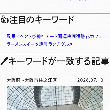
👍
注目のキーワード
風景
イベント
祭
神社
アート
開運
映画
遺跡
花
カフェ
ラーメン
スイーツ
絶景
ランチ
グルメ
🖊
キーワードが一致する記事
大阪府
-
大阪市住之江区
2026.07.10