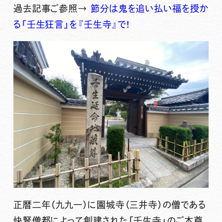
過去記事ご参照→
節分は鬼を追い払い福を授か
る「壬生狂言」を『壬生寺』で！
正暦二年（九九一）に園城寺（三井寺）の僧である
快賢僧都によって創建された「
壬生寺
」のご本尊