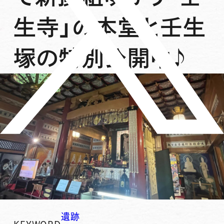
生寺」の本堂と壬生
塚の特別公開中♪
遺跡