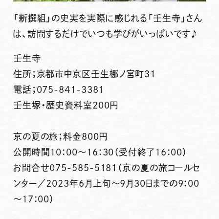
「新撰組」の史実を実際に感じれる「壬生寺」さん
は、訪問するだけでいつも学びがいっぱいです♪
壬生寺
住所；京都市中京区壬生梛ノ宮町31
電話；075-841-3381
壬生塚・歴史資料室200円
京の夏の旅；料金800円
公開時間10：00～16：30（受付終了16：00）
お問合せ075-585-5181（京の夏の旅コールセ
ンター／2023年6月上旬～9月30日までの9：00
～17：00）