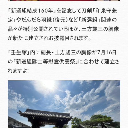
「新選組結成160年」を記念して刀剣「
和泉守兼
定
」や
だんだら羽織（復元）
など「新選組」関連の
品々が特別公開されているほか、
土方歳三
の胸像
が新たに建立されお披露目されます。
「壬生塚」内に副長・土方歳三の胸像が7月16日
の「新選組隊士等慰霊供養祭」に合わせて建立さ
れますよ！