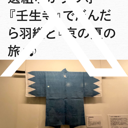
『壬生寺』でだんだ
ら羽織と『京の夏の
旅』♪