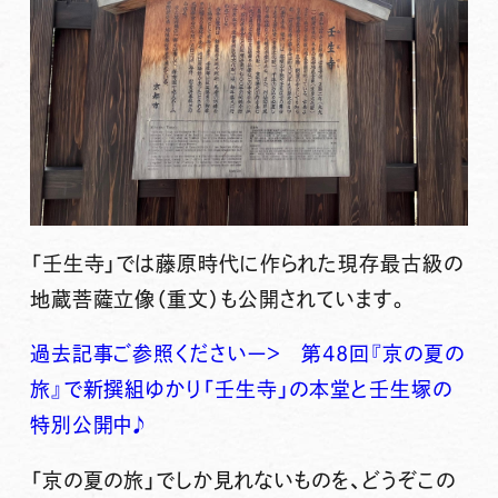
「壬生寺」では藤原時代に作られた現存最古級の
地蔵菩薩立像（重文）も公開されています。
過去記事ご参照くださいー＞ 第48回『京の夏の
旅』で新撰組ゆかり「壬生寺」の本堂と壬生塚の
特別公開中♪
「京の夏の旅」でしか見れないものを、どうぞこの