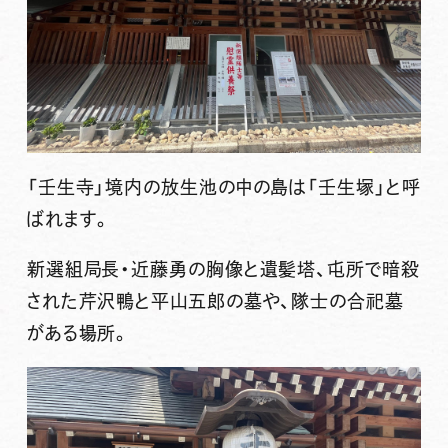
「壬生寺」境内の放生池の中の島は「
壬生塚
」と呼
ばれます。
新選組局長・近藤勇の胸像と遺髪塔、屯所で暗殺
された芹沢鴨と平山五郎の墓や、隊士の合祀墓
がある場所。