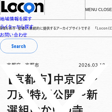
MENU
CLOSE
地域情報を探す
ライターから探す
・整理し、継続的に提供するアーカイブサイトです
✌
「Locon（ロコン）」
お問い合わせ
Search
京都府
-
京都市
2026.03.18
【京都市】中京区～
刀剣特別公開～新
選組ゆかりの寺