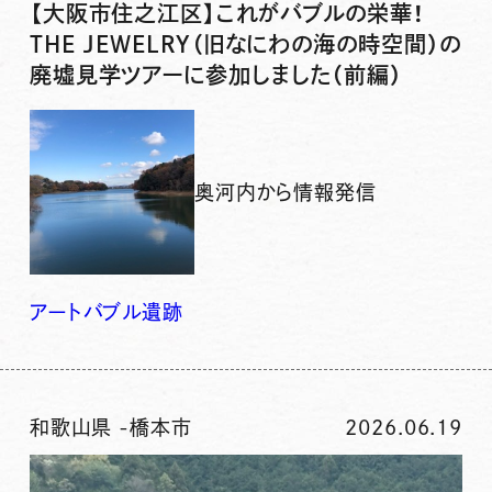
【大阪市住之江区】これがバブルの栄華！
THE JEWELRY（旧なにわの海の時空間）の
廃墟見学ツアーに参加しました（前編）
奥河内から情報発信
アート
バブル
遺跡
和歌山県
-
橋本市
2026.06.19