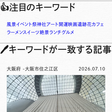
👍
注目のキーワード
風景
イベント
祭
神社
アート
開運
映画
遺跡
花
カフェ
ラーメン
スイーツ
絶景
ランチ
グルメ
🖊
キーワードが一致する記事
大阪府
-
大阪市住之江区
2026.07.10