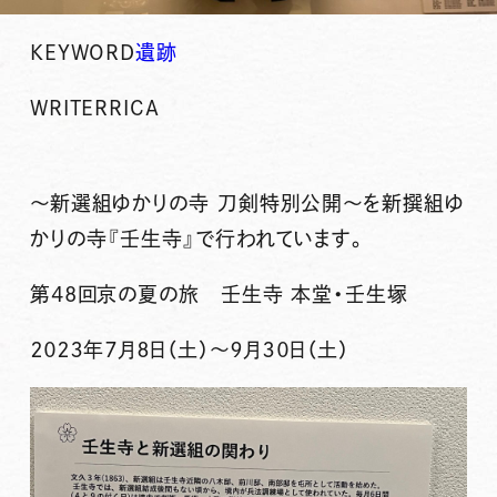
KEYWORD
遺跡
WRITER
RICA
～新選組ゆかりの寺 刀剣特別公開～を新撰組ゆ
かりの寺
『壬生寺』
で行われています。
第48回京の夏の旅 壬生寺 本堂・壬生塚
２０２３年７月８日（土）～９月３０日（土）