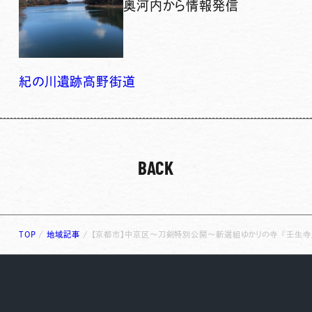
奥河内から情報発信
紀の川
遺跡
高野街道
BACK
TOP
/
地域記事
/
【京都市】中京区～刀剣特別公開～新選組ゆかりの寺 『壬生寺