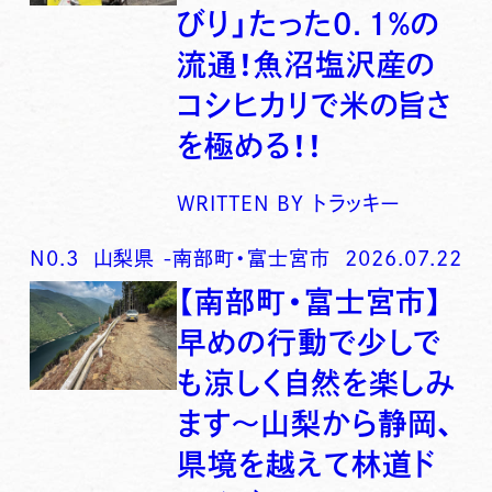
びり」たった0．1％の
流通！魚沼塩沢産の
コシヒカリで米の旨さ
を極める！！
WRITTEN BY
トラッキー
N0.
3
山梨県
-
南部町・富士宮市
2026.07.22
【南部町・富士宮市】
早めの行動で少しで
も涼しく自然を楽しみ
ます〜山梨から静岡、
県境を越えて林道ド