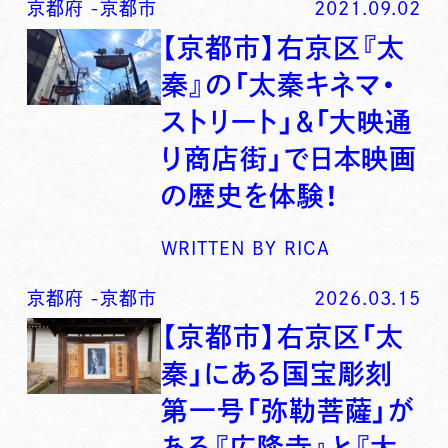
京都府
-
京都市
2021.09.02
【京都市】右京区『太
秦』の「太秦キネマ・
ストリート」＆「大映通
り商店街」で日本映画
の歴史を体験！
WRITTEN BY
RICA
京都府
-
京都市
2026.03.15
【京都市】右京区「太
秦」にある国宝彫刻
第一号「弥勒菩薩」が
ある『広隆寺』と『大