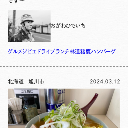
です〜
おがわひでいち
グルメ
ジビエ
ドライブ
ランチ
林道
猪鹿ハンバーグ
北海道
-
旭川市
2024.03.12