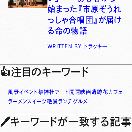
始まった『市原ぞうれ
っしゃ合唱団』が届け
る命の物語
WRITTEN BY
トラッキー
👍
注目のキーワード
風景
イベント
祭
神社
アート
開運
映画
遺跡
花
カフェ
ラーメン
スイーツ
絶景
ランチ
グルメ
🖊
キーワードが一致する記事