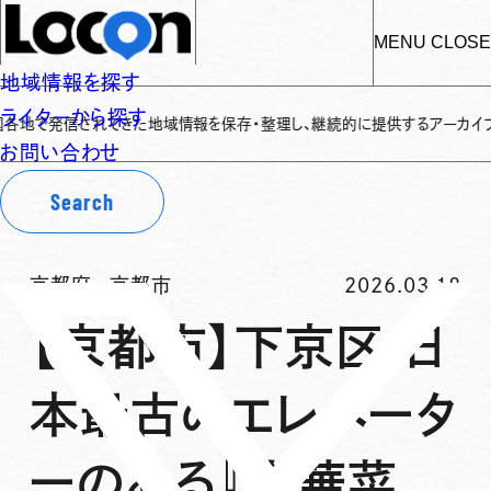
MENU
CLOSE
地域情報を探す
ライターから探す
されてきた地域情報を保存・整理し、継続的に提供するアーカイブサイトです
✌
お問い合わせ
Search
京都府
-
京都市
2026.03.18
【京都市】下京区 日
本最古のエレベータ
ーのある『東華菜