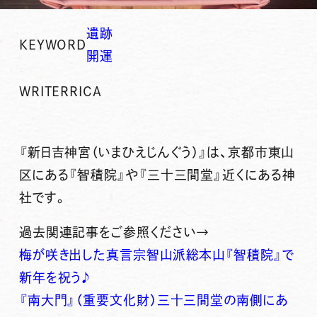
遺跡
KEYWORD
開運
WRITER
RICA
『新日吉神宮（いまひえじんぐう）』は、京都市東山
区にある『智積院』や『三十三間堂』近くにある神
社です。
過去関連記事をご参照ください→
梅が咲き出した真言宗智山派総本山『智積院』で
新年を祝う♪
『南大門』（重要文化財）三十三間堂の南側にあ