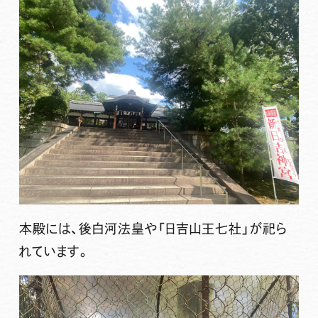
本殿には、後白河法皇や「日吉山王七社」が祀ら
れています。