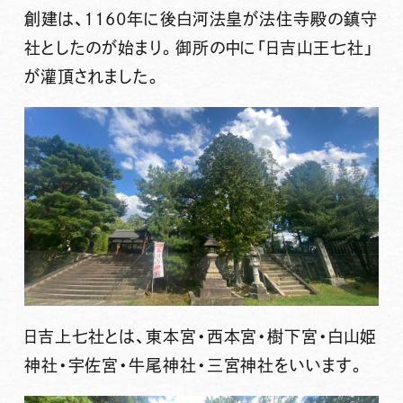
創建は、1160年に
後白河法皇
が
法住寺殿の鎮守
社
としたのが始まり。御所の中に「
日吉山王七社
」
が灌頂されました。
日吉上七社とは、東本宮・西本宮・樹下宮・白山姫
神社・宇佐宮・牛尾神社・三宮神社をいいます。