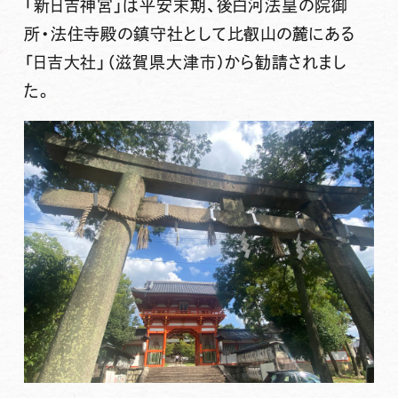
「新日吉神宮」は平安末期、
後白河法
皇の院御
所・法住寺殿の鎮守社として比叡山の麓にある
「
日吉大社」
（滋賀県大津市）から勧請されまし
た。