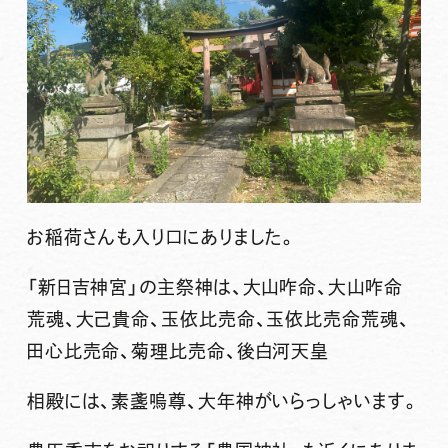
お稲荷さんも入り口にありました。
「新日吉神宮」の主祭神は、大山咋命、大山咋命
荒魂、大己貴命、玉依比売命、玉依比売命荒魂、
田心比売命、菊理比売命、後白河天皇
相殿には、素盞嗚尊、大年神がいらっしゃいます。