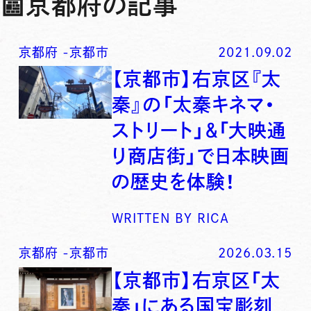
📰
京都府の記事
京都府
-
京都市
2021.09.02
【京都市】右京区『太
秦』の「太秦キネマ・
ストリート」＆「大映通
り商店街」で日本映画
の歴史を体験！
WRITTEN BY
RICA
京都府
-
京都市
2026.03.15
【京都市】右京区「太
秦」にある国宝彫刻