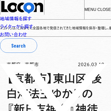
MENU
CLOSE
地域情報を探す
ライターから探す
、これまでに全国各地で発信されてきた地域情報を保存・整理し、継続的に提供す
お問い合わせ
Search
京都府
-
京都市
2026.03.19
【京都市】東山区 後
白河法王ゆかりの
『新日吉神宮』神徒