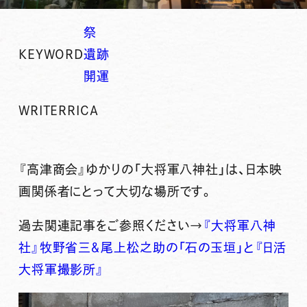
祭
KEYWORD
遺跡
開運
WRITER
RICA
『高津商会』ゆかりの「大将軍八神社」は、日本映
画関係者にとって大切な場所です。
過去関連記事をご参照ください→
『大将軍八神
社』牧野省三＆尾上松之助の「石の玉垣」と『日活
大将軍撮影所』