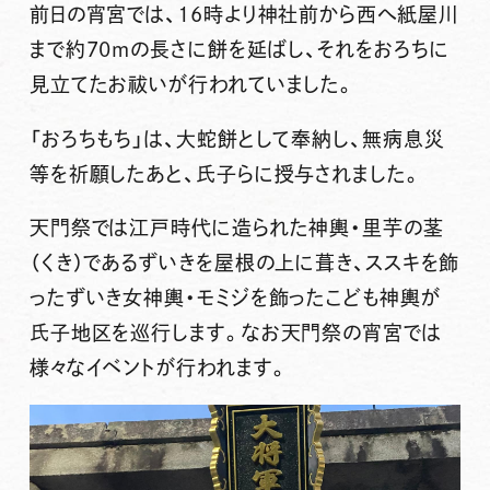
前日の宵宮では、16時より神社前から西へ紙屋川
まで約70mの長さに餅を延ばし、それをおろちに
見立てたお祓いが行われていました。
「おろちもち」は、大蛇餅として奉納し、無病息災
等を祈願したあと、氏子らに授与されました。
天門祭では江戸時代に造られた神輿・里芋の茎
（くき）であるずいきを屋根の上に葺き、ススキを飾
ったずいき女神輿・モミジを飾ったこども神輿が
氏子地区を巡行します。なお天門祭の宵宮では
様々なイベントが行われます。