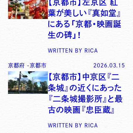
【京都市】左京区 紅
葉が美しい『真如堂』
にある「京都・映画誕
生の碑」！
WRITTEN BY
RICA
京都府
-
京都市
2026.03.15
【京都市】中京区『二
条城』の近くにあった
『二条城撮影所』と最
古の映画『忠臣蔵』
WRITTEN BY
RICA