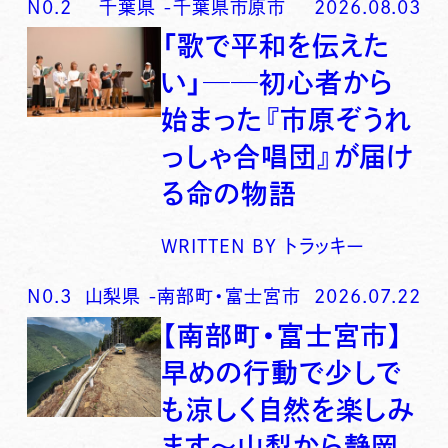
N0.
2
千葉県
-
千葉県市原市
2026.08.03
「歌で平和を伝えた
い」──初心者から
始まった『市原ぞうれ
っしゃ合唱団』が届け
る命の物語
WRITTEN BY
トラッキー
N0.
3
山梨県
-
南部町・富士宮市
2026.07.22
【南部町・富士宮市】
早めの行動で少しで
も涼しく自然を楽しみ
ます〜山梨から静岡、