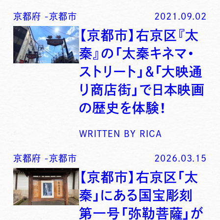
京都府
-
京都市
2021.09.02
【京都市】右京区『太
秦』の「太秦キネマ・
ストリート」＆「大映通
り商店街」で日本映画
の歴史を体験！
WRITTEN BY
RICA
京都府
-
京都市
2026.03.15
【京都市】右京区「太
秦」にある国宝彫刻
第一号「弥勒菩薩」が