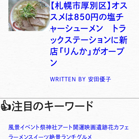
【札幌市厚別区】オス
スメは850円の塩チ
ャーシューメン トラ
ックステーションに新
店「りんか」がオープ
ン
WRITTEN BY
安田優子
👍
注目のキーワード
風景
イベント
祭
神社
アート
開運
映画
遺跡
花
カフェ
ラーメン
スイーツ
絶景
ランチ
グルメ