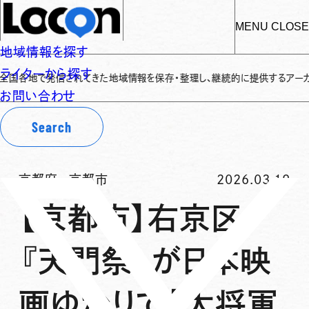
MENU
CLOSE
地域情報を探す
ライターから探す
地で発信されてきた地域情報を保存・整理し、継続的に提供するアーカイブサイト
お問い合わせ
Search
京都府
-
京都市
2026.03.19
【京都市】右京区
『天門祭』が日本映
画ゆかりで「大将軍