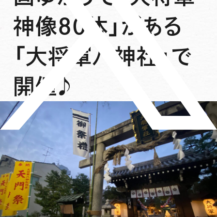
神像80体」がある
「大将軍八神社」で
開催♪