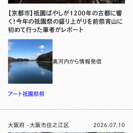
【京都市】祇園ばやしが1200年の古都に響
く！今年の祇園祭の盛り上がりを前祭宵山に
初めて行った筆者がレポート
奥河内から情報発信
アート
祇園祭
祭
大阪府
-
大阪市住之江区
2026.07.10