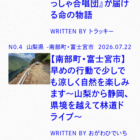
っしゃ合唱団』が届け
る命の物語
WRITTEN BY
トラッキー
N0.
4
山梨県
-
南部町・富士宮市
2026.07.22
【南部町・富士宮市】
早めの行動で少しで
も涼しく自然を楽しみ
ます〜山梨から静岡、
県境を越えて林道ド
ライブ〜
WRITTEN BY
おがわひでいち