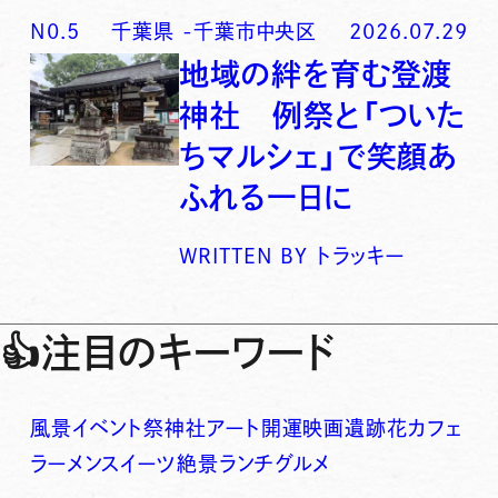
N0.
5
千葉県
-
千葉市中央区
2026.07.29
地域の絆を育む登渡
神社 例祭と「ついた
ちマルシェ」で笑顔あ
ふれる一日に
WRITTEN BY
トラッキー
👍
注目のキーワード
風景
イベント
祭
神社
アート
開運
映画
遺跡
花
カフェ
ラーメン
スイーツ
絶景
ランチ
グルメ