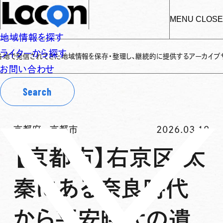
MENU
CLOSE
地域情報を探す
ライターから探す
信されてきた地域情報を保存・整理し、継続的に提供するアーカイブサイトです
✌
お問い合わせ
Search
京都府
-
京都市
2026.03.19
【京都市】右京区 太
秦にある奈良時代
から平安時代の遺