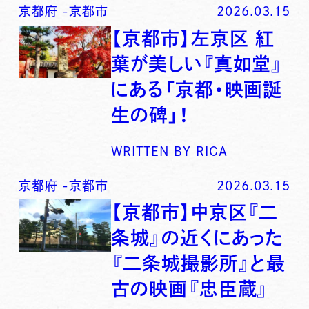
京都府
-
京都市
2026.03.15
【京都市】左京区 紅
葉が美しい『真如堂』
にある「京都・映画誕
生の碑」！
WRITTEN BY
RICA
京都府
-
京都市
2026.03.15
【京都市】中京区『二
条城』の近くにあった
『二条城撮影所』と最
古の映画『忠臣蔵』