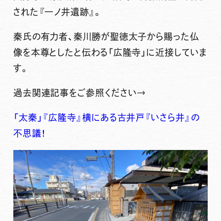
された『一ノ井遺跡』。
秦氏の有力者、秦川勝が聖徳太子から賜った仏
像を本尊としたと伝わる「広隆寺」に近接していま
す。
過去関連記事をご参照ください→
「太秦」『広隆寺』横にある古井戸『いさら井』の
不思議！