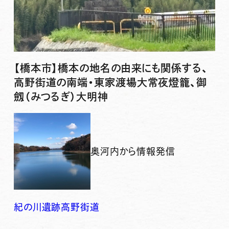
【橋本市】橋本の地名の由来にも関係する、
高野街道の南端・東家渡場大常夜燈籠、御
劔（みつるぎ）大明神
奥河内から情報発信
紀の川
遺跡
高野街道