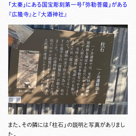
「太秦」にある国宝彫刻第一号「弥勒菩薩」がある
『広隆寺』と『大酒神社』
また、その隣には「柱石」の説明と写真がありまし
た。