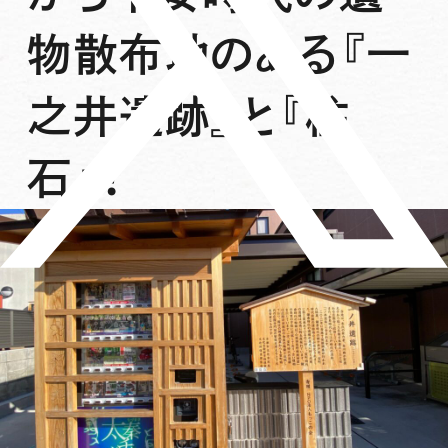
物散布地のある『一
之井遺跡』と『柱
石』！