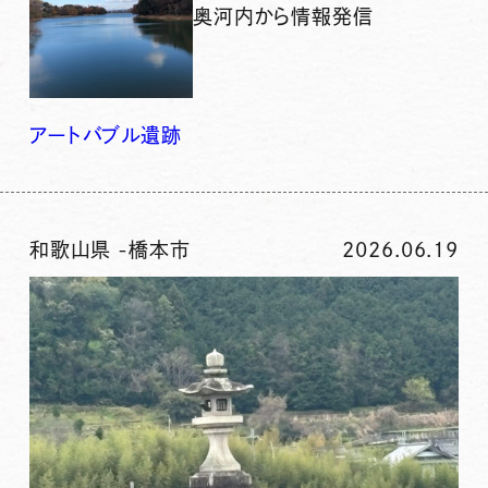
奥河内から情報発信
アート
バブル
遺跡
和歌山県
-
橋本市
2026.06.19