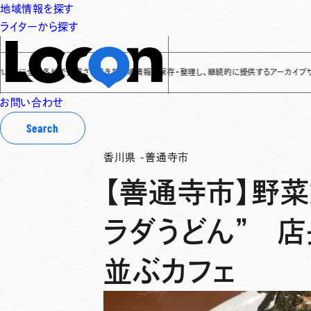
地域情報を探す
ライターから探す
全国各地で発信されてきた地域情報を保存・整理し、継続的に提供するアーカイブサイトです
✌
お問い合わせ
Search
香川県
-
善通寺市
【善通寺市】野菜
ラダうどん” 店
並ぶカフェ