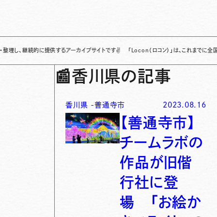
続的に提供するアーカイブサイトです
✌
「Locon（ロコン）」は、これまでに全国各地で発
📰
香川県の記事
香川県
-
善通寺市
2023.08.16
【善通寺市】
チームラボの
作品が旧偕
行社に登
場 「お絵か