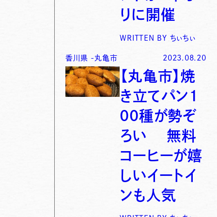
りに開催
WRITTEN BY
ちぃちぃ
香川県
-
丸亀市
2023.08.20
【丸亀市】焼
き立てパン1
00種が勢ぞ
ろい 無料
コーヒーが嬉
しいイートイ
ンも人気