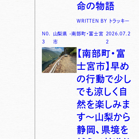
命の物語
WRITTEN BY
トラッキー
N0.
山梨県
-
南部町・富士宮
2026.07.2
3
市
2
【南部町・富
士宮市】早め
の行動で少し
でも涼しく自
然を楽しみま
す〜山梨から
静岡、県境を