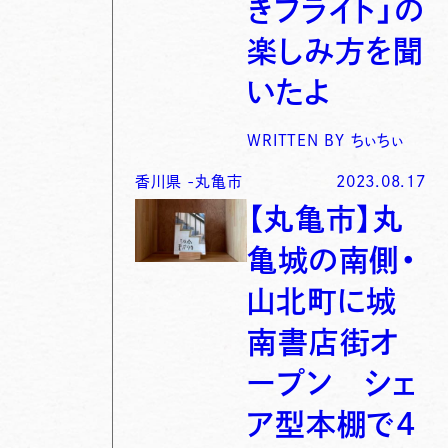
きフライト」の
楽しみ方を聞
いたよ
WRITTEN BY
ちぃちぃ
香川県
-
丸亀市
2023.08.17
【丸亀市】丸
亀城の南側・
山北町に城
南書店街オ
ープン シェ
ア型本棚で4