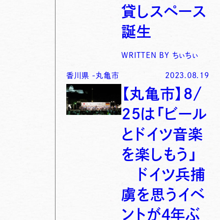
貸しスペース
誕生
WRITTEN BY
ちぃちぃ
香川県
-
丸亀市
2023.08.19
【丸亀市】８/
２５は「ビール
とドイツ音楽
を楽しもう」
ドイツ兵捕
虜を思うイベ
ントが４年ぶ