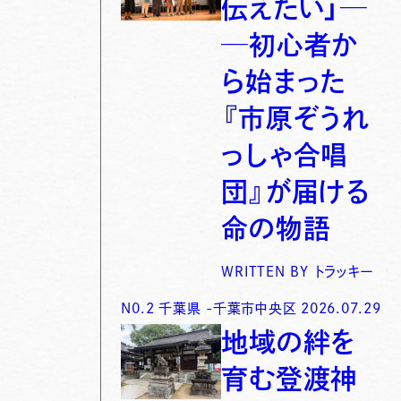
伝えたい」─
─初心者か
ら始まった
『市原ぞうれ
っしゃ合唱
団』が届ける
命の物語
WRITTEN BY
トラッキー
N0.
2
千葉県
-
千葉市中央区
2026.07.29
地域の絆を
育む登渡神