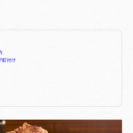
内
が釘付け
琲