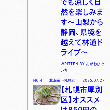
でも涼しく自
然を楽しみま
す〜山梨から
静岡、県境を
越えて林道ド
ライブ〜
WRITTEN BY
おがわひで
いち
N0.
4
北海道
-
札幌市
2026.07.27
【札幌市厚別
区】オススメ
は850円の