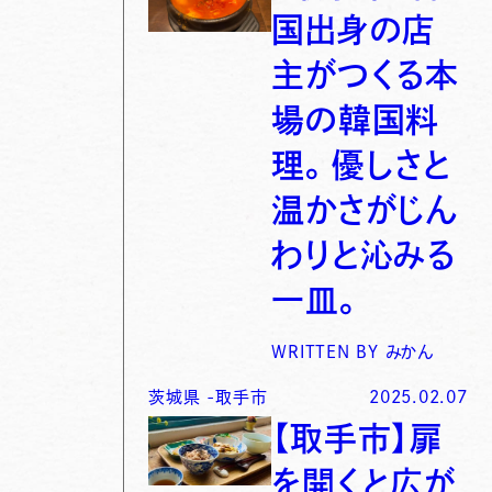
国出身の店
主がつくる本
場の韓国料
理。優しさと
温かさがじん
わりと沁みる
一皿。
WRITTEN BY
みかん
茨城県
-
取手市
2025.02.07
【取手市】扉
を開くと広が