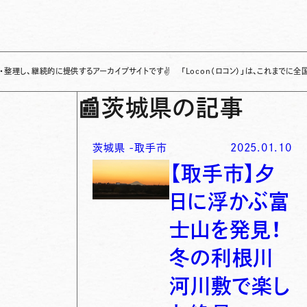
続的に提供するアーカイブサイトです
✌
「Locon（ロコン）」は、これまでに全国各地で発
📰
茨城県の記事
茨城県
-
取手市
2025.01.10
【取手市】夕
日に浮かぶ富
士山を発見！
冬の利根川
河川敷で楽し