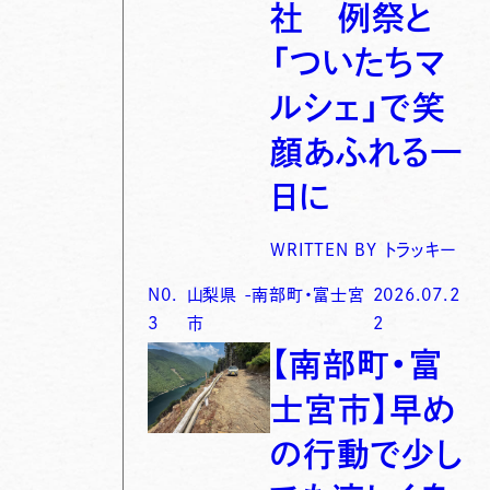
社 例祭と
「ついたちマ
ルシェ」で笑
顔あふれる一
日に
WRITTEN BY
トラッキー
N0.
山梨県
-
南部町・富士宮
2026.07.2
3
市
2
【南部町・富
士宮市】早め
の行動で少し