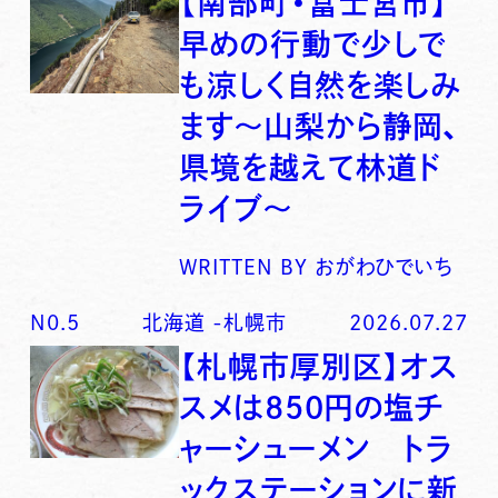
【南部町・富士宮市】
早めの行動で少しで
も涼しく自然を楽しみ
ます〜山梨から静岡、
県境を越えて林道ド
ライブ〜
WRITTEN BY
おがわひでいち
N0.
5
北海道
-
札幌市
2026.07.27
【札幌市厚別区】オス
スメは850円の塩チ
ャーシューメン トラ
ックステーションに新