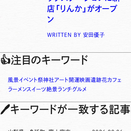
店「りんか」がオープ
ン
WRITTEN BY
安田優子
👍
注目のキーワード
風景
イベント
祭
神社
アート
開運
映画
遺跡
花
カフェ
ラーメン
スイーツ
絶景
ランチ
グルメ
🖊
キーワードが一致する記事