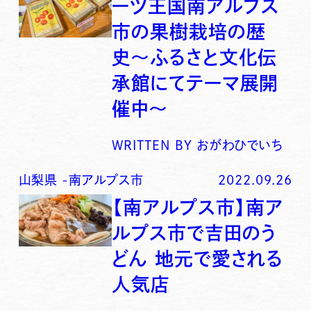
ーツ王国南アルプス
市の果樹栽培の歴
史〜ふるさと文化伝
承館にてテーマ展開
催中〜
WRITTEN BY
おがわひでいち
山梨県
-
南アルプス市
2022.09.26
【南アルプス市】南ア
ルプス市で吉田のう
どん 地元で愛される
人気店