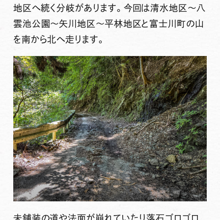
地区へ続く分岐があります。今回は清水地区〜八
雲池公園〜矢川地区〜平林地区と富士川町の山
を南から北へ走ります。
未舗装の道や法面が崩れていたり落石ゴロゴロ