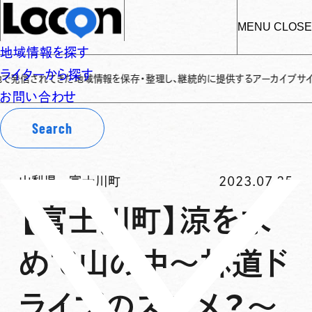
MENU
CLOSE
地域情報を探す
ライターから探す
れてきた地域情報を保存・整理し、継続的に提供するアーカイブサイトです
✌
「
お問い合わせ
Search
山梨県
-
富士川町
2023.07.25
【富士川町】涼を求
めて山の中〜林道ド
ライブのススメ？〜