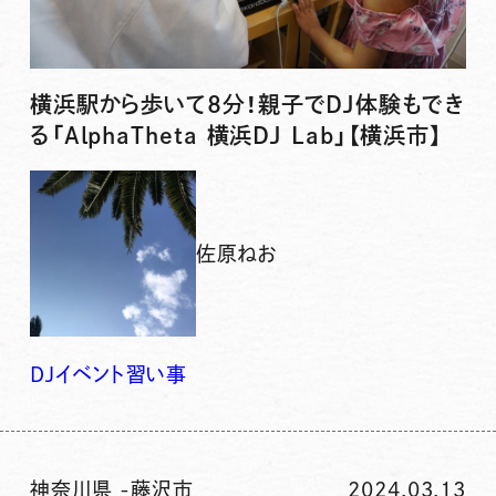
横浜駅から歩いて8分！親子でDJ体験もでき
る「AlphaTheta 横浜DJ Lab」【横浜市】
佐原ねお
DJ
イベント
習い事
神奈川県
-
藤沢市
2024.03.13