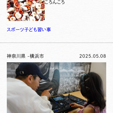
ころんころ
スポーツ
子ども
習い事
神奈川県
-
横浜市
2025.05.08