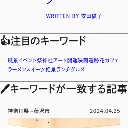
ン
WRITTEN BY
安田優子
👍
注目のキーワード
風景
イベント
祭
神社
アート
開運
映画
遺跡
花
カフェ
ラーメン
スイーツ
絶景
ランチ
グルメ
🖊
キーワードが一致する記事
神奈川県
-
藤沢市
2024.04.25