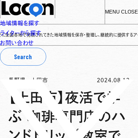
MENU
CLOSE
地域情報を探す
ライターから探す
各地で発信されてきた地域情報を保存・整理し、継続的に提供するアーカイブサイト
お問い合わせ
Search
長野県
-
上田市
2024.08.13
【上田市】夜活で学
ぶ 珈琲専門店のハ
ンドドリップ教室で