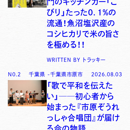
門のキッチンカー「こ
びり」たった0．1％の
流通！魚沼塩沢産の
コシヒカリで米の旨さ
を極める！！
WRITTEN BY
トラッキー
N0.
2
千葉県
-
千葉県市原市
2026.08.03
「歌で平和を伝えた
い」──初心者から
始まった『市原ぞうれ
っしゃ合唱団』が届け
る命の物語