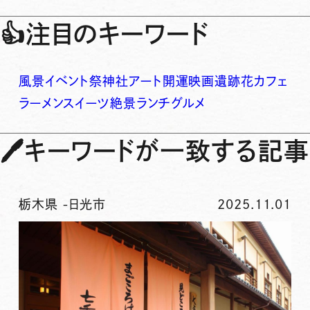
👍
注目のキーワード
風景
イベント
祭
神社
アート
開運
映画
遺跡
花
カフェ
ラーメン
スイーツ
絶景
ランチ
グルメ
🖊
キーワードが一致する記事
栃木県
-
日光市
2025.11.01