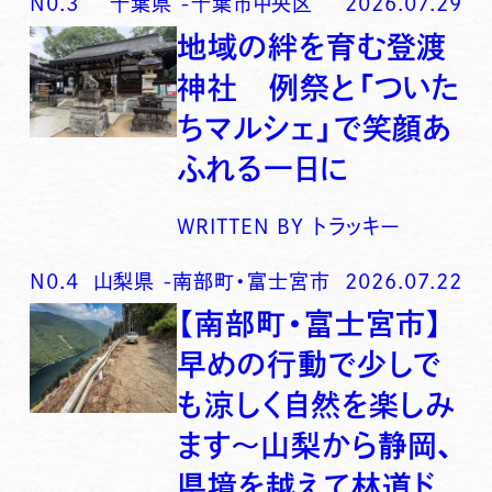
N0.
3
千葉県
-
千葉市中央区
2026.07.29
地域の絆を育む登渡
神社 例祭と「ついた
ちマルシェ」で笑顔あ
ふれる一日に
WRITTEN BY
トラッキー
N0.
4
山梨県
-
南部町・富士宮市
2026.07.22
【南部町・富士宮市】
早めの行動で少しで
も涼しく自然を楽しみ
ます〜山梨から静岡、
県境を越えて林道ド