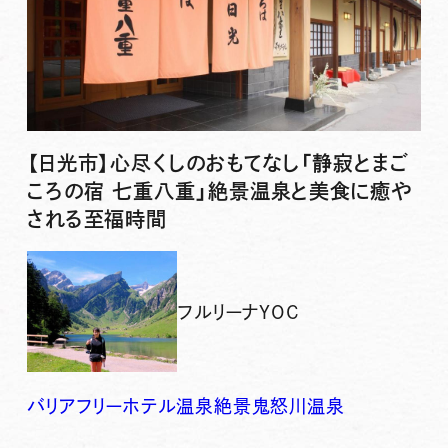
【日光市】心尽くしのおもてなし「静寂とまご
ころの宿 七重八重」絶景温泉と美食に癒や
される至福時間
フルリーナYOC
バリアフリー
ホテル
温泉
絶景
鬼怒川温泉