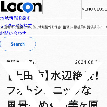
MENU
CLOSE
地域情報を探す
ライターから探す
地で発信されてきた地域情報を保存・整理し、継続的に提供するアーカイブサイトで
お問い合わせ
Search
長野県
-
上田市
2024.08.31
【上田市】水辺絶景！
フォトジェニックな
風景をめぐる美ヶ原