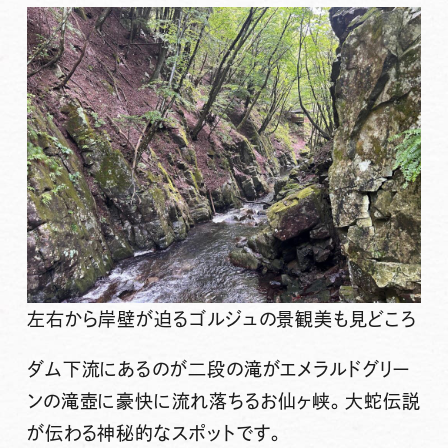
左右から岸壁が迫るゴルジュの景観美も見どころ
ダム下流にあるのが二段の滝がエメラルドグリー
ンの滝壺に豪快に流れ落ちる
お仙ヶ峡
。大蛇伝説
が伝わる神秘的なスポットです。