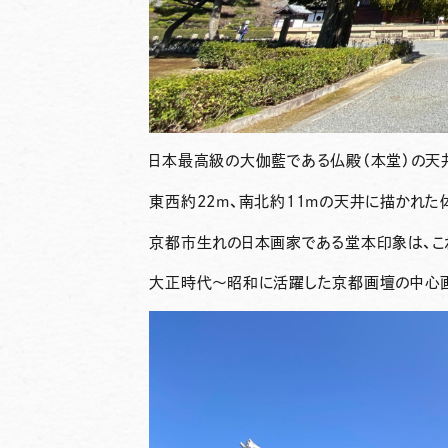
日本最高級の大伽藍である仏殿（本堂）の天
東西約22m、南北約11mの天井に描かれた
京都市生れの日本画家である
堂本印象
は、
大正時代〜昭和に活躍した京都画壇の中心画