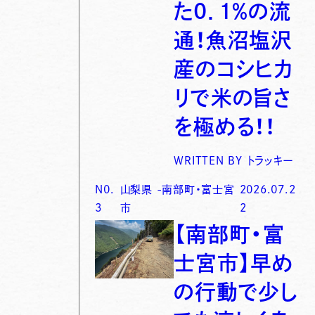
た0．1％の流
通！魚沼塩沢
産のコシヒカ
リで米の旨さ
を極める！！
WRITTEN BY
トラッキー
N0.
山梨県
-
南部町・富士宮
2026.07.2
3
市
2
【南部町・富
士宮市】早め
の行動で少し