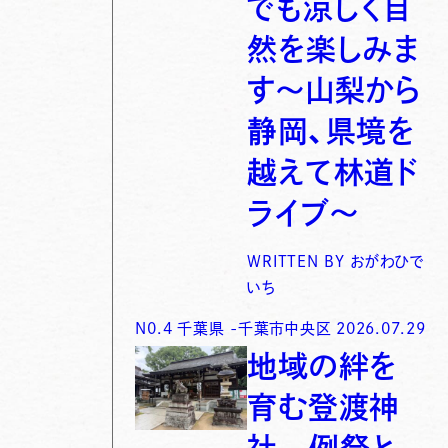
でも涼しく自
然を楽しみま
す〜山梨から
静岡、県境を
越えて林道ド
ライブ〜
WRITTEN BY
おがわひで
いち
N0.
4
千葉県
-
千葉市中央区
2026.07.29
地域の絆を
育む登渡神
社 例祭と