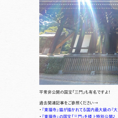
平常非公開の国宝「三門」も有名ですよ！
過去関連記事をご参照ください→
・
『東福寺』猫が描かれてる国内最大級の『大
・
『東福寺』の国宝「三門」を楼上特別公開♪