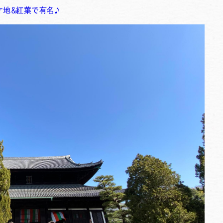
ケ地＆紅葉で有名♪