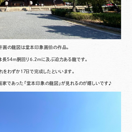
井画の龍図は
堂本印象
画伯の作品。
体長54m胴回り6.2mに及ぶ迫力ある龍です。
これをわずか17日で完成したといいます。
家であった「堂本印象の龍図」が見れるのが嬉しいです♪