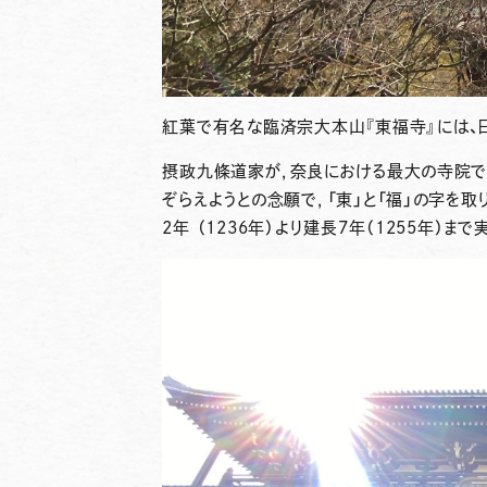
紅葉で有名な臨済宗大本山『
東福寺
』には
摂政九條道家が，奈良における最大の寺院で
ぞらえようとの念願で，「東」と「福」の字を
2年 （1236年）より建長7年（1255年）ま