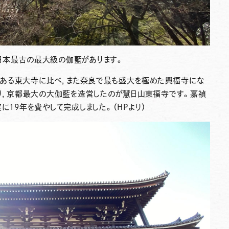
、日本最古の最大級の伽藍があります。
ある東大寺に比べ，また奈良で最も盛大を極めた興福寺にな
取り，京都最大の大伽藍を造営したのが慧日山東福寺です。嘉禎
で実に19年を費やして完成しました。（HPより）