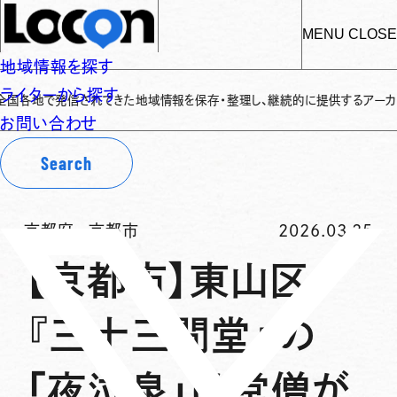
MENU
CLOSE
地域情報を探す
ライターから探す
地で発信されてきた地域情報を保存・整理し、継続的に提供するアーカイブサイト
お問い合わせ
Search
京都府
-
京都市
2026.03.25
【京都市】東山区
『三十三間堂』の
「夜泣泉」は堂僧が