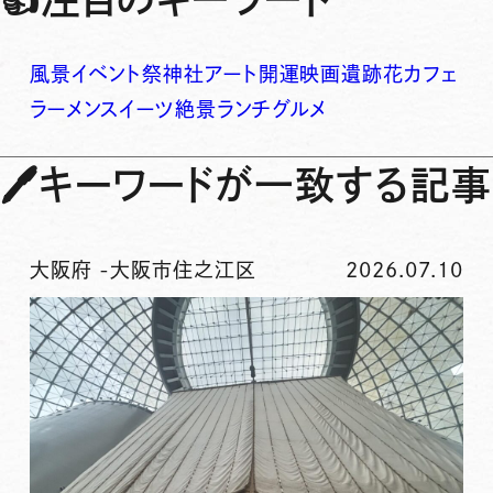
風景
イベント
祭
神社
アート
開運
映画
遺跡
花
カフェ
ラーメン
スイーツ
絶景
ランチ
グルメ
🖊
キーワードが一致する記事
大阪府
-
大阪市住之江区
2026.07.10