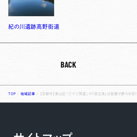
紀の川
遺跡
高野街道
BACK
TOP
/
地域記事
/
【京都市】東山区『三十三間堂』の「夜泣泉」は堂僧が夢のお告