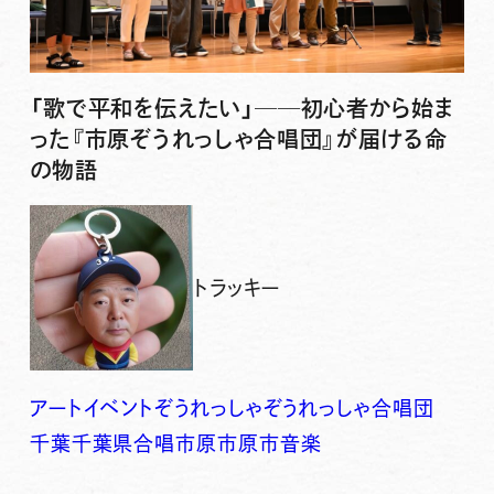
「歌で平和を伝えたい」──初心者から始ま
った『市原ぞうれっしゃ合唱団』が届ける命
の物語
トラッキー
アート
イベント
ぞうれっしゃ
ぞうれっしゃ合唱団
千葉
千葉県
合唱
市原
市原市
音楽