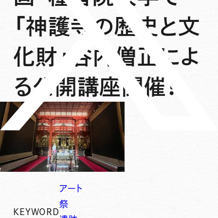
「神護寺の歴史と文
化財」谷内僧正によ
る公開講座開催！
アート
祭
KEYWORD