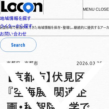
MENU
CLOSE
地域情報を探す
ライターから探す
地で発信されてきた地域情報を保存・整理し、継続的に提供するアーカイブサイト
お問い合わせ
Search
京都府
-
京都市
2026.03.25
【京都市】伏見区
『空海展』関連企
画・種智院大学で