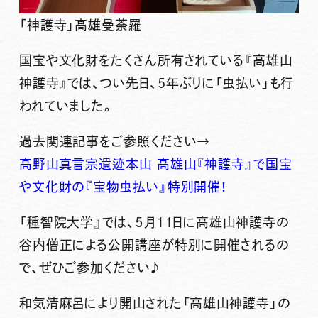
「神護寺」高雄曼荼羅
国宝や文化財をたくさん所有されている『高雄山
神護寺』では、つい先日、5年ぶりに「虫払い」も行
われていました。
過去関連記事をご参照ください→
高野山真言宗遺迹本山 高雄山『神護寺』で国宝
や文化財の『宝物虫払い』特別開催！
「種智院大学』では、５月１１日に高雄山神護寺の
谷内僧正による
公開講座が特別に開催されるの
で、ぜひご参加ください♪
和気清麻呂により開山された「高雄山神護寺」の