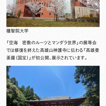
種智院大学
「空海 密教のルーツとマンダラ世界」の展等会
では修復を終えた
高雄山神護寺
に伝わる「
高雄曼
荼羅（国宝）
」が初公開、展示されています。