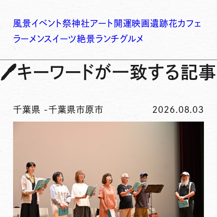
風景
イベント
祭
神社
アート
開運
映画
遺跡
花
カフェ
ラーメン
スイーツ
絶景
ランチ
グルメ
🖊
キーワードが一致する記事
千葉県
-
千葉県市原市
2026.08.03