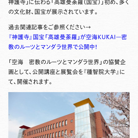
神護寺」に伝わる「
高雄曼荼羅（国宝）
」初め、多く
の文化財、国宝が展示されています。
過去関連記事をご参照ください→
『神護寺』国宝「高雄曼荼羅」が空海KŪKAI―密
教のルーツとマンダラ世界で公開中！
「空海 密教のルーツとマンダラ世界」の協賛企
画として、公開講座と展覧会を『
種智院大学
』に
て、開催されます。