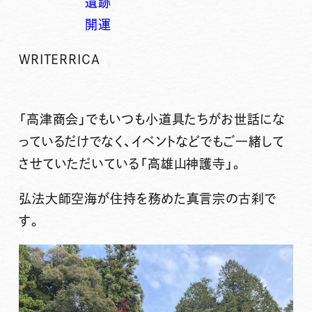
遺跡
開運
WRITER
RICA
「高津商会」でもいつも小道具たちがお世話にな
っているだけでなく、イベントなどでもご一緒して
させていただいている「高雄山
神護寺
」。
弘法大師空海
が住持を務めた真言宗の古刹で
す。