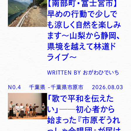
【南部町・富士宮市】
早めの行動で少しで
も涼しく自然を楽しみ
ます〜山梨から静岡、
県境を越えて林道ド
ライブ〜
WRITTEN BY
おがわひでいち
N0.
4
千葉県
-
千葉県市原市
2026.08.03
「歌で平和を伝えた
い」──初心者から
始まった『市原ぞうれ
っしゃ合唱団』が届け