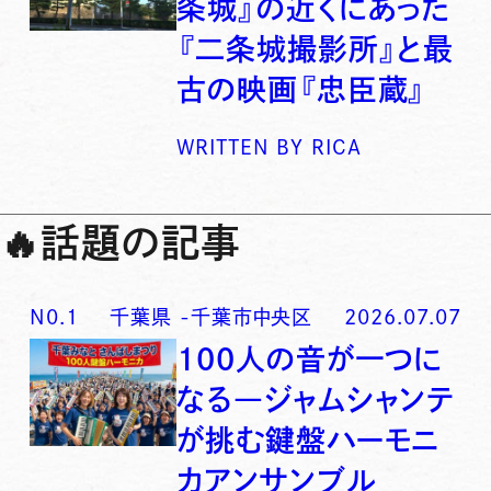
条城』の近くにあった
『二条城撮影所』と最
古の映画『忠臣蔵』
WRITTEN BY
RICA
🔥
話題の記事
N0.
1
千葉県
-
千葉市中央区
2026.07.07
100人の音が一つに
なる―ジャムシャンテ
が挑む鍵盤ハーモニ
カアンサンブル