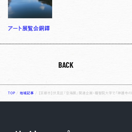
アート
展覧会
銅鐸
BACK
TOP
/
地域記事
/
【京都市】伏見区『空海展』関連企画・種智院大学で「神護寺の