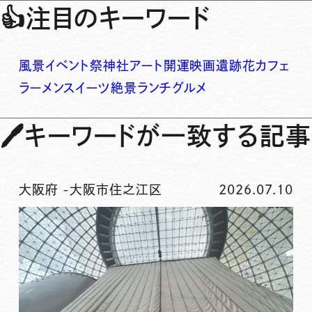
👍
注目のキーワード
風景
イベント
祭
神社
アート
開運
映画
遺跡
花
カフェ
ラーメン
スイーツ
絶景
ランチ
グルメ
🖊
キーワードが一致する記事
大阪府
-
大阪市住之江区
2026.07.10