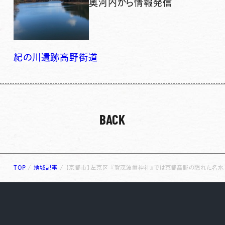
奥河内から情報発信
紀の川
遺跡
高野街道
BACK
TOP
/
地域記事
/
【京都市】左京区 『賀茂波爾神社』では京都高野の隠れた名水