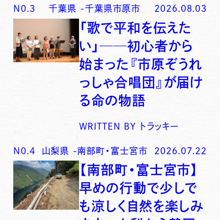
N0.
3
千葉県
-
千葉県市原市
2026.08.03
「歌で平和を伝えた
い」──初心者から
始まった『市原ぞうれ
っしゃ合唱団』が届け
る命の物語
WRITTEN BY
トラッキー
N0.
4
山梨県
-
南部町・富士宮市
2026.07.22
【南部町・富士宮市】
早めの行動で少しで
も涼しく自然を楽しみ