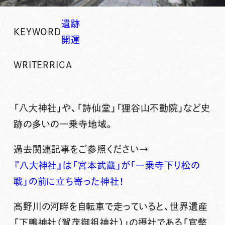
遺跡
KEYWORD
開運
WRITER
RICA
「八大神社」や、「詩仙堂」「狸谷山不動院」など史
跡の多いの一乗寺地域。
過去関連記事をご参照ください→
『八大神社』は「宮本武蔵」が「一乗寺下り松の
戦」の前に立ち寄った神社！
高野川の河畔を自転車で走っていると、世界遺産
「下鴨神社（賀茂御祖神社）」の摂社である「官幣