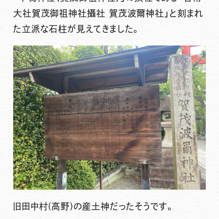
大社賀茂御祖神社攝社
賀茂波爾神社
」と刻まれ
た立派な石柱が見えてきました。
旧田中村(高野)の産土神だったそうです。