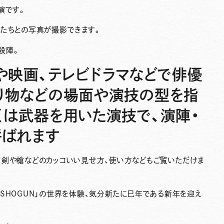
演
です。
んたちとの写真が撮影できます。
殺陣
。
や映画、テレビドラマなどで俳優
り物などの場面や演技の型を指
くは武器を用いた演技で、演陣・
呼ばれます
刀剣や槍などのカッコいい見せ方、使い方などもご覧いただけま
SHOGUN」の世界を体験、気分新たに巳年である新年を迎え