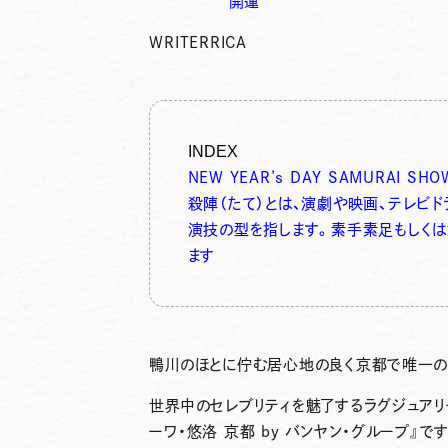
開運
WRITER
RICA
INDEX
NEW YEAR’s DAY SAMURAI SHO
殺陣（たて）とは、演劇や映画、テレビ
演技の型を指します。素手素足もしくは
ます
鴨川のほとに佇む居心地の良く京都で唯一の
世界中のセレブリティを魅了するラグジュアリ
ーワ・悠洛 京都 by バンヤン・グループ
』で