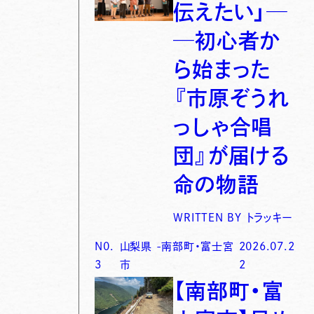
伝えたい」─
─初心者か
ら始まった
『市原ぞうれ
っしゃ合唱
団』が届ける
命の物語
WRITTEN BY
トラッキー
N0.
山梨県
-
南部町・富士宮
2026.07.2
3
市
2
【南部町・富