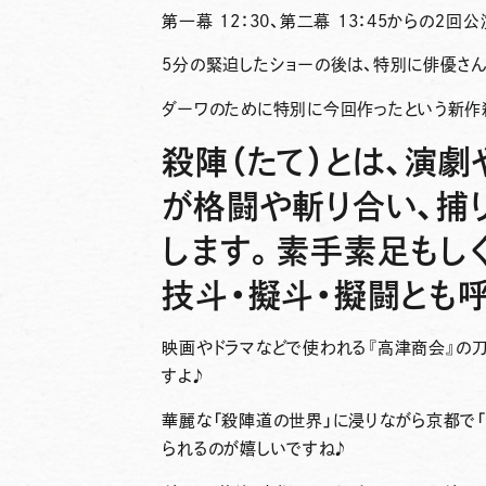
第一幕 12：30、第二幕 13：45からの２回公
5分の緊迫したショーの後は、特別に俳優さ
ダーワのために特別に今回作ったという新作
殺陣（たて）
とは、演劇
が格闘や斬り合い、捕
します。素手素足もし
技斗・擬斗・擬闘とも
映画やドラマなどで使われる『高津商会』の
すよ♪
華麗な「殺陣道の世界」に浸りながら京都で「
られるのが嬉しいですね♪