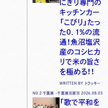
にぎり専門の
キッチンカー
「こびり」たっ
た0．1％の流
通！魚沼塩沢
産のコシヒカ
リで米の旨さ
を極める！！
WRITTEN BY
トラッキー
N0.
2
千葉県
-
千葉県市原市
2026.08.03
「歌で平和を