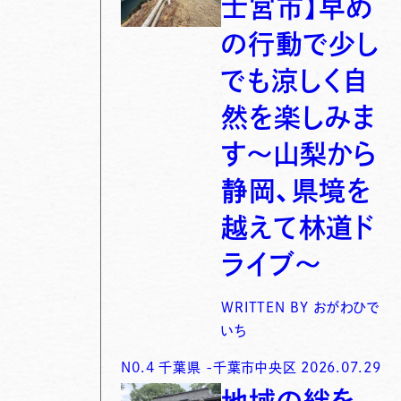
士宮市】早め
の行動で少し
でも涼しく自
然を楽しみま
す〜山梨から
静岡、県境を
越えて林道ド
ライブ〜
WRITTEN BY
おがわひで
いち
N0.
4
千葉県
-
千葉市中央区
2026.07.29
地域の絆を