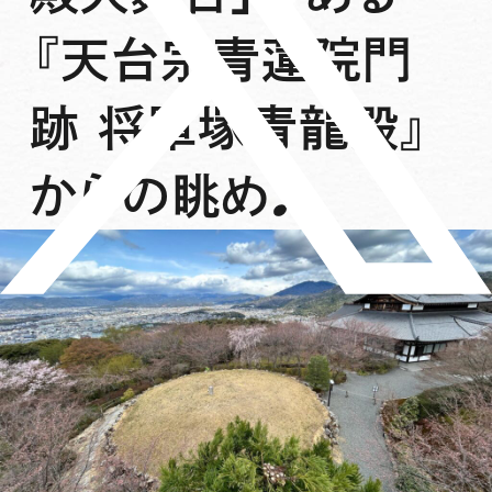
『天台宗青蓮院門
跡 将軍塚青龍殿』
からの眺め♪