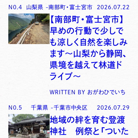
N0.
4
山梨県
-
南部町・富士宮市
2026.07.22
【南部町・富士宮市】
早めの行動で少しで
も涼しく自然を楽しみ
ます〜山梨から静岡、
県境を越えて林道ド
ライブ〜
WRITTEN BY
おがわひでいち
N0.
5
千葉県
-
千葉市中央区
2026.07.29
地域の絆を育む登渡
神社 例祭と「ついた