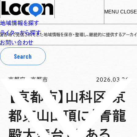
MENU
CLOSE
地域情報を探す
ライターから探す
信されてきた地域情報を保存・整理し、継続的に提供するアーカイブサイトです
✌
お問い合わせ
Search
京都府
-
京都市
2026.03.26
【京都市】山科区 京
都東山山頂に「青龍
殿大舞台」がある