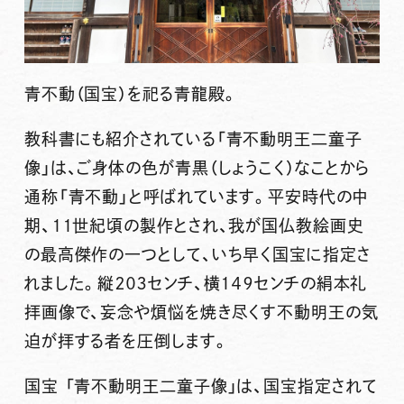
青不動（国宝）を祀る
青龍殿。
教科書にも紹介されている「青不動明王二童子
像」は、ご身体の色が青黒（しょうこく）なことから
通称「青不動」と呼ばれています。平安時代の中
期、１１世紀頃の製作とされ、我が国仏教絵画史
の最高傑作の一つとして、いち早く国宝に指定さ
れました。縦２０３センチ、横１４９センチの絹本礼
拝画像で、妄念や煩悩を焼き尽くす不動明王の気
迫が拝する者を圧倒します。
国宝 「青不動明王二童子像」は、国宝指定されて