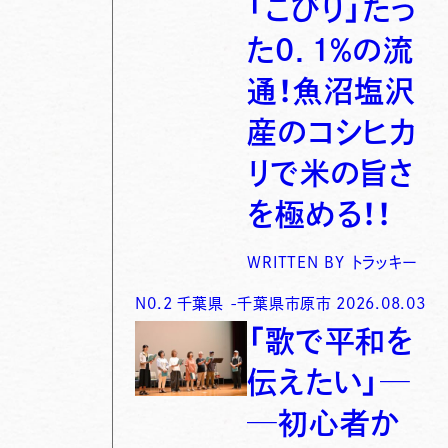
「こびり」たっ
た0．1％の流
通！魚沼塩沢
産のコシヒカ
リで米の旨さ
を極める！！
WRITTEN BY
トラッキー
N0.
2
千葉県
-
千葉県市原市
2026.08.03
「歌で平和を
伝えたい」─
─初心者か