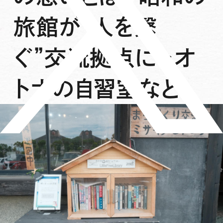
旅館が“人を繋
ぐ”交流拠点に~オ
トナの自習室など