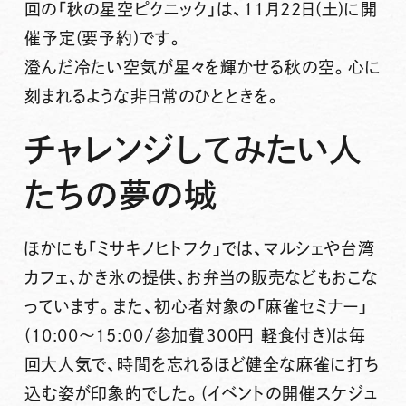
回の
「秋の星空ピクニック」
は、
11月22日(土)
に開
催予定(要予約)です。
澄んだ冷たい空気が星々を輝かせる秋の空。心に
刻まれるような非日常のひとときを。
チャレンジしてみたい人
たちの夢の城
ほかにも「ミサキノヒトフク」では、
マルシェ
や
台湾
カフェ
、
かき氷
の提供、
お弁当
の販売などもおこな
っています。また、初心者対象の
「麻雀セミナー」
(10:00～15:00/参加費300円 軽食付き)は毎
回大人気で、時間を忘れるほど健全な麻雀に打ち
込む姿が印象的でした。(イベントの開催スケジュ