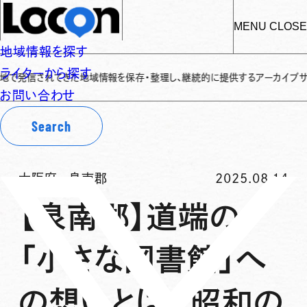
MENU
CLOSE
地域情報を探す
ライターから探す
きた地域情報を保存・整理し、継続的に提供するアーカイブサイトです
✌
「L
お問い合わせ
Search
大阪府
-
泉南郡
2025.08.14
【泉南郡】道端の
「小さな図書館」へ
の想いとは。昭和の