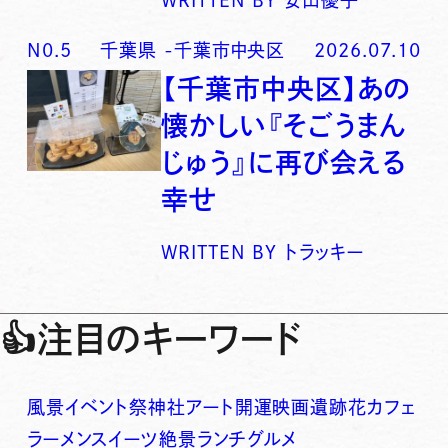
N0.
5
千葉県
-
千葉市中央区
2026.07.10
【千葉市中央区】あの
懐かしい『そごうまん
じゅう』に再び会える
幸せ
WRITTEN BY
トラッキー
👍
注目のキーワード
風景
イベント
祭
神社
アート
開運
映画
遺跡
花
カフェ
ラーメン
スイーツ
絶景
ランチ
グルメ