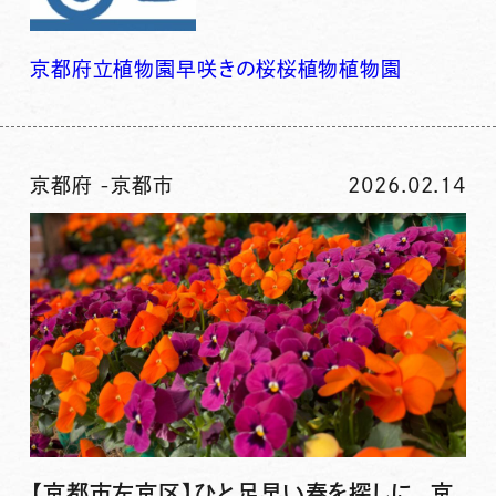
京都府立植物園
早咲きの桜
桜
植物
植物園
京都府
-
京都市
2026.02.14
【京都市左京区】ひと足早い春を探しに。京