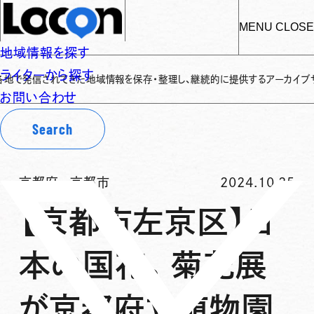
MENU
CLOSE
地域情報を探す
ライターから探す
信されてきた地域情報を保存・整理し、継続的に提供するアーカイブサイトです
✌
お問い合わせ
Search
京都府
-
京都市
2024.10.25
【京都市左京区】日
本の国花。菊花展
が京都府立植物園