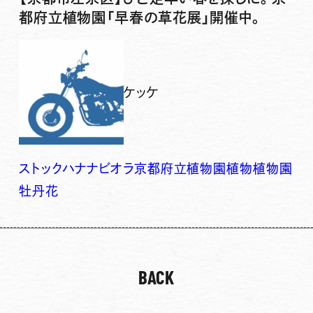
都府立植物園「早春の草花展」開催中。
ケッケ
ストック
ハナナ
ビオラ
京都府立植物園
植物
植物園
牡丹
花
BACK