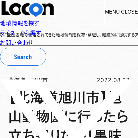
MENU
CLOSE
地域情報を探す
ライターから探す
国各地で発信されてきた地域情報を保存・整理し、継続的に提供するアーカイブサ
お問い合わせ
Search
北海道
-
旭川市
2022.08.22
【北海道旭川市】旭
山動物園に行ったら
立ち寄りたい！黒味