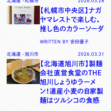
北海道
-
札幌市
2026.03.28
【札幌市中央区】ナガ
ヤマレストで楽しむ、
推し色のカラーソーダ
WRITTEN BY
安田優子
北海道
-
旭川市
2026.03.31
【北海道旭川市】製麺
会社直営食堂のTHE
旭川しょうゆラーメ
ン！道産小麦の自家製
麺はツルシコの食感