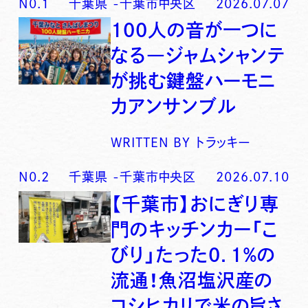
N0.
1
千葉県
-
千葉市中央区
2026.07.07
100人の音が一つに
なる―ジャムシャンテ
が挑む鍵盤ハーモニ
カアンサンブル
WRITTEN BY
トラッキー
N0.
2
千葉県
-
千葉市中央区
2026.07.10
【千葉市】おにぎり専
門のキッチンカー「こ
びり」たった0．1％の
流通！魚沼塩沢産の
コシヒカリで米の旨さ