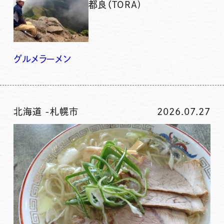
都良（TORA)
グルメ
ラーメン
北海道
-
札幌市
2026.07.27