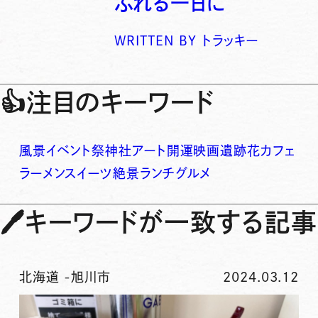
ふれる一日に
WRITTEN BY
トラッキー
👍
注目のキーワード
風景
イベント
祭
神社
アート
開運
映画
遺跡
花
カフェ
ラーメン
スイーツ
絶景
ランチ
グルメ
🖊
キーワードが一致する記事
北海道
-
旭川市
2024.03.12