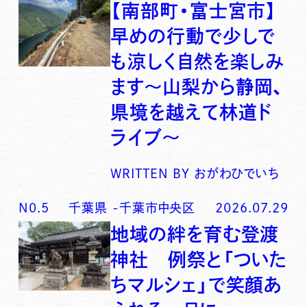
【南部町・富士宮市】
早めの行動で少しで
も涼しく自然を楽しみ
ます〜山梨から静岡、
県境を越えて林道ド
ライブ〜
WRITTEN BY
おがわひでいち
N0.
5
千葉県
-
千葉市中央区
2026.07.29
地域の絆を育む登渡
神社 例祭と「ついた
ちマルシェ」で笑顔あ