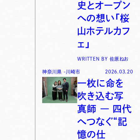
史とオープン
への想い「桜
山ホテルカフ
ェ」
WRITTEN BY
佐原ねお
神奈川県
-
川崎市
2026.03.20
一枚に命を
吹き込む写
真師 ― 四代
へつなぐ“記
憶の仕