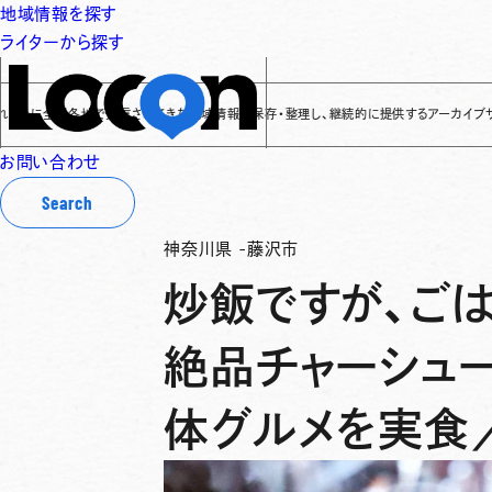
地域情報を探す
ライターから探す
全国各地で発信されてきた地域情報を保存・整理し、継続的に提供するアーカイブサイトです
✌
お問い合わせ
Search
神奈川県
-
藤沢市
炒飯ですが、ご
絶品チャーシュ
体グルメを実食