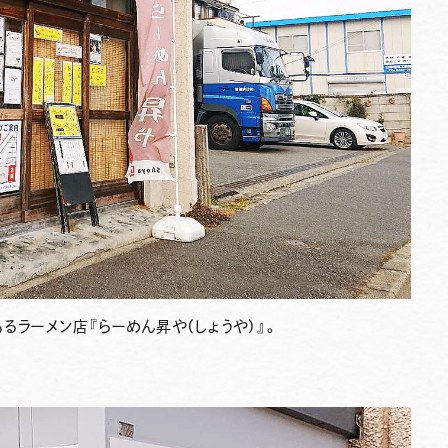
ある
ラーメン店『らーめん昇や（しょうや）』
。
。