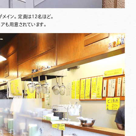
がメイン
。定員は12名ほど。
ェアも用意
されています。