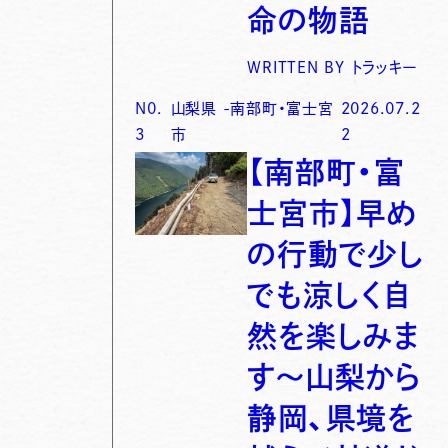
命の物語
WRITTEN BY
トラッキー
N0.
山梨県
-
南部町・富士宮
2026.07.2
3
市
2
【南部町・富
士宮市】早め
の行動で少し
でも涼しく自
然を楽しみま
す〜山梨から
静岡、県境を