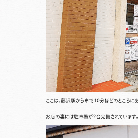
ここは、
藤沢駅から車で10分
ほどのところに
お店の裏には
駐車場が2台完備
されています