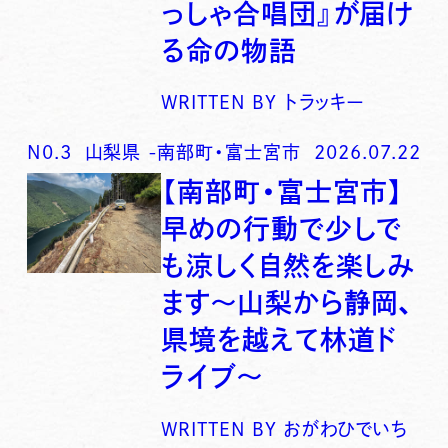
っしゃ合唱団』が届け
る命の物語
WRITTEN BY
トラッキー
N0.
3
山梨県
-
南部町・富士宮市
2026.07.22
【南部町・富士宮市】
早めの行動で少しで
も涼しく自然を楽しみ
ます〜山梨から静岡、
県境を越えて林道ド
ライブ〜
WRITTEN BY
おがわひでいち