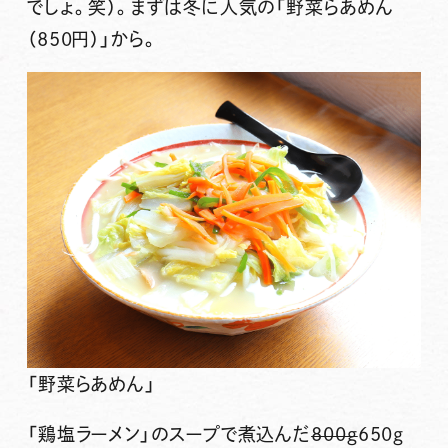
でしょ。笑）。まずは冬に人気の
「野菜らあめん
（850円）」
から。
「野菜らあめん」
「鶏塩ラーメン」のスープで煮込んだ
800ｇ
650ｇ