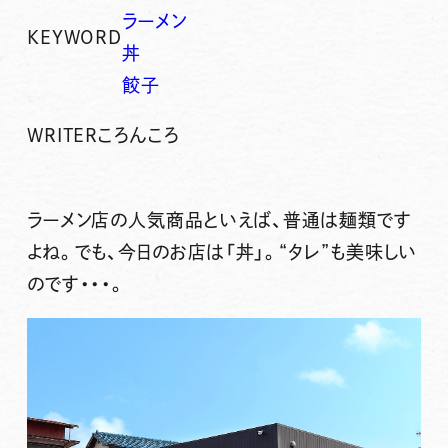
ラーメン
KEYWORD
丼
餃子
WRITER
ころんころ
ラーメン店の人気商品といえば、普通は麺類です
よね。でも、今日のお店は
「丼」
。
“タレ”も美味しい
のです
・・・。