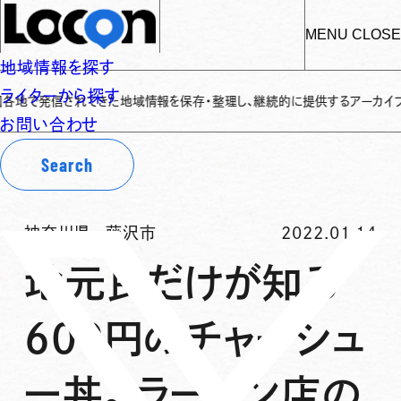
MENU
CLOSE
地域情報を探す
ライターから探す
されてきた地域情報を保存・整理し、継続的に提供するアーカイブサイトです
✌
お問い合わせ
Search
神奈川県
-
藤沢市
2022.01.14
地元民だけが知る
600円のチャーシュ
ー丼。ラーメン店の