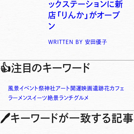
ックステーションに新
店「りんか」がオープ
ン
WRITTEN BY
安田優子
👍
注目のキーワード
風景
イベント
祭
神社
アート
開運
映画
遺跡
花
カフェ
ラーメン
スイーツ
絶景
ランチ
グルメ
🖊
キーワードが一致する記事