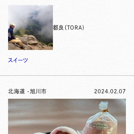
都良（TORA)
スイーツ
北海道
-
旭川市
2024.02.07