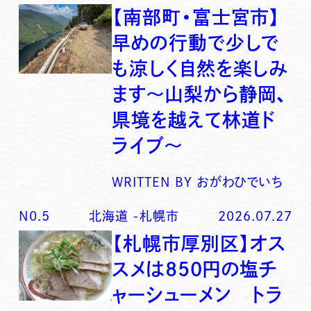
【南部町・富士宮市】
早めの行動で少しで
も涼しく自然を楽しみ
ます〜山梨から静岡、
県境を越えて林道ド
ライブ〜
WRITTEN BY
おがわひでいち
N0.
5
北海道
-
札幌市
2026.07.27
【札幌市厚別区】オス
スメは850円の塩チ
ャーシューメン トラ