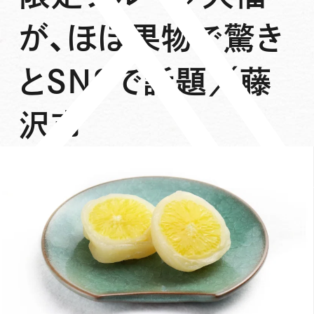
が、ほぼ果物で驚き
とSNSで話題／藤
沢市