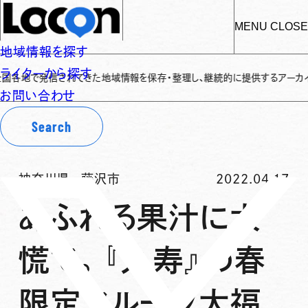
MENU
CLOSE
地域情報を探す
ライターから探す
発信されてきた地域情報を保存・整理し、継続的に提供するアーカイブサイトです
お問い合わせ
Search
神奈川県
-
藤沢市
2022.04.17
あふれる果汁に大
慌て。『丸寿』の春
限定フルーツ大福