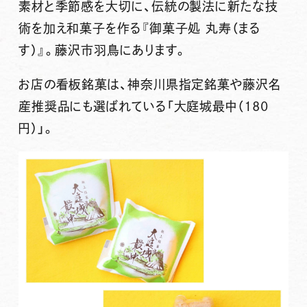
素材と季節感を大切に、伝統の製法に新たな技
術を加え和菓子を作る
『御菓子処 丸寿（まる
す）』
。
藤沢市羽鳥にあります
。
お店の看板銘菓は、神奈川県指定銘菓や藤沢名
産推奨品にも選ばれている「大庭城最中（180
円）」。