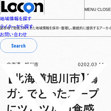
MENU
CLOSE
地域情報を探す
ライターから探す
発信されてきた地域情報を保存・整理し、継続的に提供するアーカイブサイトです
お問い合わせ
Search
北海道
-
旭川市
0202.03.11
【北海道旭川市】鶏
ガラでとったスープ
にツルツルの食感