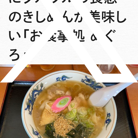
のきしめんが美味し
い「お食事処 めぐ
ろ」