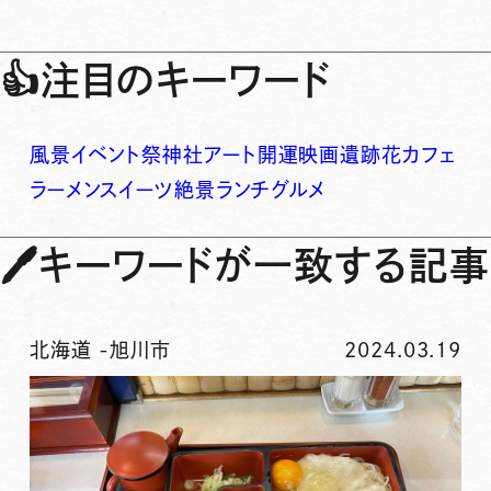
👍
注目のキーワード
風景
イベント
祭
神社
アート
開運
映画
遺跡
花
カフェ
ラーメン
スイーツ
絶景
ランチ
グルメ
🖊
キーワードが一致する記事
北海道
-
旭川市
2024.03.19