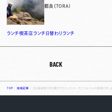
都良（TORA)
ランチ
喫茶店ランチ
日替わりランチ
BACK
TOP
/
地域記事
/
【北海道旭川市】鶏ガラでとったスープにツルツルの食感のきしめ