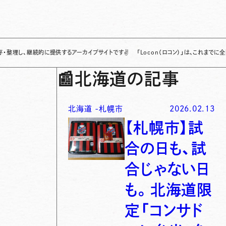
続的に提供するアーカイブサイトです
✌
「Locon（ロコン）」は、これまでに全国各地で発
📰
北海道の記事
北海道
-
札幌市
2026.02.13
【札幌市】試
合の日も、試
合じゃない日
も。北海道限
定「コンサド