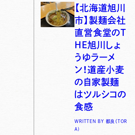
【北海道旭川
市】製麺会社
直営食堂のT
HE旭川しょ
うゆラーメ
ン！道産小麦
の自家製麺
はツルシコの
食感
WRITTEN BY
都良（TOR
A)