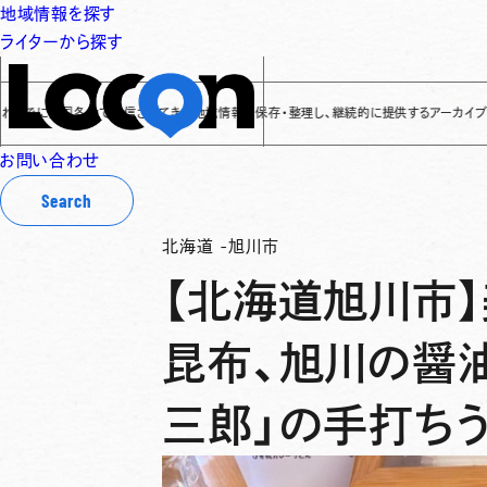
地域情報を探す
ライターから探す
全国各地で発信されてきた地域情報を保存・整理し、継続的に提供するアーカイブサイトです
✌
お問い合わせ
Search
北海道
-
旭川市
【北海道旭川市
昆布、旭川の醤油
三郎」の手打ち