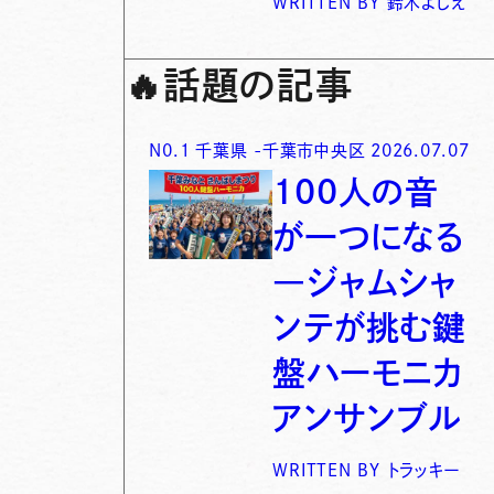
WRITTEN BY
鈴木よしえ
🔥
話題の記事
N0.
1
千葉県
-
千葉市中央区
2026.07.07
100人の音
が一つになる
―ジャムシャ
ンテが挑む鍵
盤ハーモニカ
アンサンブル
WRITTEN BY
トラッキー