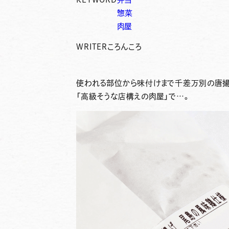
惣菜
肉屋
WRITER
ころんころ
使われる部位から味付けまで千差万別の唐揚
「高級そうな店構えの肉屋」で…。