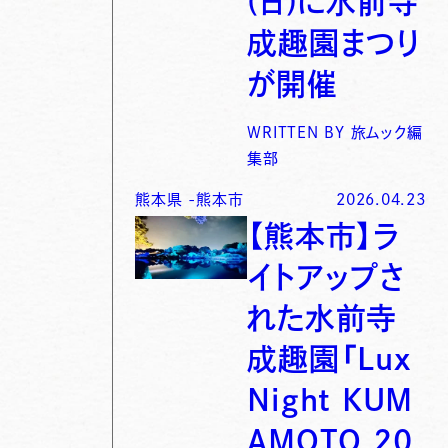
(日)に水前寺
成趣園まつり
が開催
WRITTEN BY
旅ムック編
集部
熊本県
-
熊本市
2026.04.23
【熊本市】ラ
イトアップさ
れた水前寺
成趣園「Lux
Night KUM
AMOTO 20