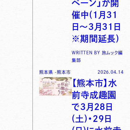
ペーン」が開
催中(1月31
日〜3月31日
※期間延長)
WRITTEN BY
旅ムック編
集部
熊本県
-
熊本市
2026.04.14
【熊本市】水
前寺成趣園
で3月28日
(土)・29日