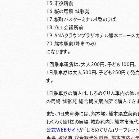
15.市役所前
16.桜の馬場 城彩苑
17.桜町バスターミナル4番のりば
18.商工会議所前
19.ANAクラウンプラザホテル熊本ニュース
20.熊本駅前(降車のみ)
になります。
1回乗車運賃は、大人200円、子ども100円。
1日乗車券は大人500円、子ども250円で
す。
1日乗車券の購入は、しろめぐりん車内の他
の馬場 城彩苑 総合観光案内所で購入でき
また、1日乗車券には、熊本城、熊本県立美
わくわく座(桜の馬場 城彩苑内)、熊本市現
公式WEBサイト
か「しろめぐりん」リーフレッ
馬場 城彩苑 総合観光案内所、熊本市内ホ