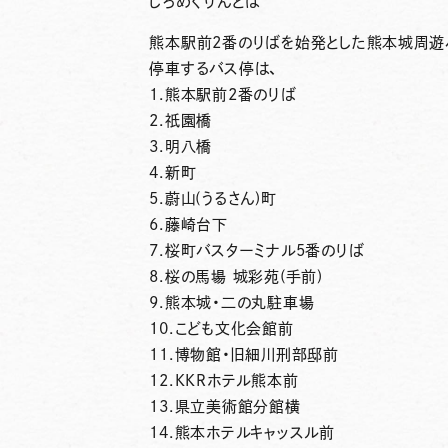
しろめぐりんとは
熊本駅前2番のりばを始発とした熊本城周遊
停車するバス停は、
1.熊本駅前2番のりば
2.祇園橋
3.明八橋
4.新町
5.蔚山(うるさん)町
6.藤崎台下
7.桜町バスターミナル5番のりば
8.桜の馬場 城彩苑(手前)
9.熊本城・二の丸駐車場
10.こども文化会館前
11.博物館・旧細川刑部邸前
12.KKRホテル熊本前
13.県立美術館分館横
14.熊本ホテルキャッスル前