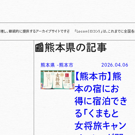
的に提供するアーカイブサイトです
✌
「Locon（ロコン）」は、これまでに全国各地で発信
📰
熊本県の記事
熊本県
-
熊本市
2026.04.06
【熊本市】熊
本の宿にお
得に宿泊でき
る「くまもと
女将旅キャン