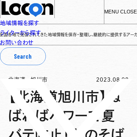
MENU
CLOSE
地域情報を探す
ライターから探す
各地で発信されてきた地域情報を保存・整理し、継続的に提供するアーカイブサイ
お問い合わせ
Search
北海道
-
旭川市
2023.08.08
【北海道旭川市】ね
ばねばパワーで夏
バテ防止「北のそば