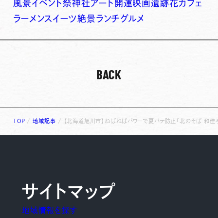
風景
イベント
祭
神社
アート
開運
映画
遺跡
花
カフェ
ラーメン
スイーツ
絶景
ランチ
グルメ
BACK
TOP
/
地域記事
/
【北海道旭川市】ねばねばパワーで夏バテ防止「北のそば 和佳
サイトマップ
地域情報を探す