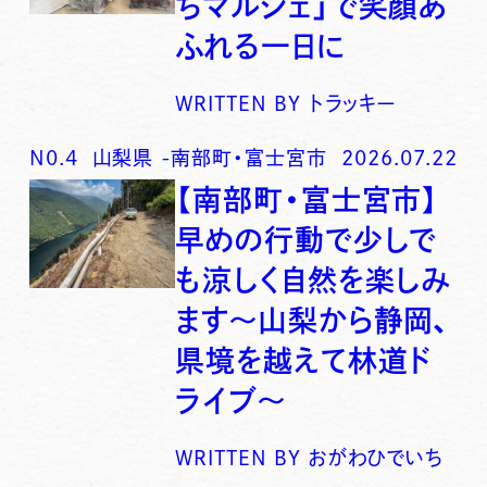
ちマルシェ」で笑顔あ
ふれる一日に
WRITTEN BY
トラッキー
N0.
4
山梨県
-
南部町・富士宮市
2026.07.22
【南部町・富士宮市】
早めの行動で少しで
も涼しく自然を楽しみ
ます〜山梨から静岡、
県境を越えて林道ド
ライブ〜
WRITTEN BY
おがわひでいち