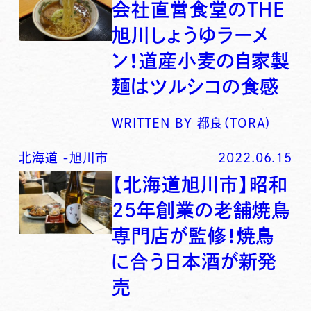
会社直営食堂のTHE
旭川しょうゆラーメ
ン！道産小麦の自家製
麺はツルシコの食感
WRITTEN BY
都良（TORA)
北海道
-
旭川市
2022.06.15
【北海道旭川市】昭和
25年創業の老舗焼鳥
専門店が監修！焼鳥
に合う日本酒が新発
売