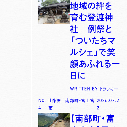
地域の絆を
育む登渡神
社 例祭と
「ついたちマ
ルシェ」で笑
顔あふれる一
日に
WRITTEN BY
トラッキー
N0.
山梨県
-
南部町・富士宮
2026.07.2
4
市
2
【南部町・富