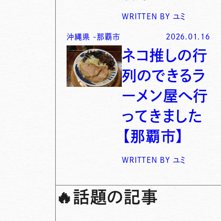
WRITTEN BY
ユミ
沖縄県
-
那覇市
2026.01.16
ネコ推しの行
列のできるラ
ーメン屋へ行
ってきました
【那覇市】
WRITTEN BY
ユミ
🔥
話題の記事