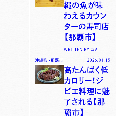
縄の魚が味
わえるカウン
ターの寿司店
【那覇市】
WRITTEN BY
ユミ
沖縄県
-
那覇市
2026.01.15
高たんぱく低
カロリー！ジ
ビエ料理に魅
了される【那
覇市】