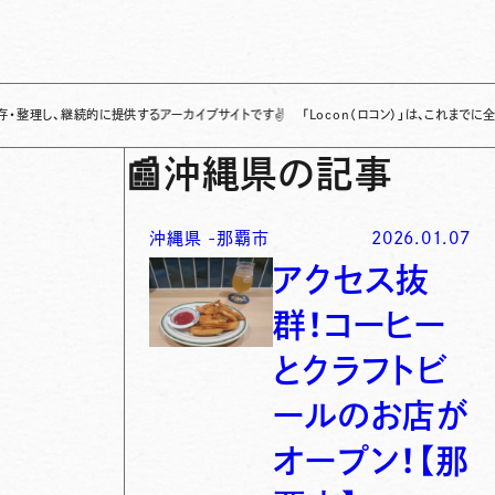
継続的に提供するアーカイブサイトです
✌
「Locon（ロコン）」は、これまでに全国各地
📰
沖縄県の記事
沖縄県
-
那覇市
2026.01.07
アクセス抜
群！コーヒー
とクラフトビ
ールのお店が
オープン！【那