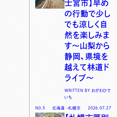
士宮市】早め
の行動で少し
でも涼しく自
然を楽しみま
す〜山梨から
静岡、県境を
越えて林道ド
ライブ〜
WRITTEN BY
おがわひで
いち
N0.
5
北海道
-
札幌市
2026.07.27