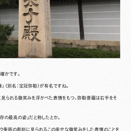
は確かです。
像
』（別名：宝冠弥勒）が有名ですね。
に見られる微笑みを浮かべた表情をもつ、弥勒菩薩は右手をそ
存の最高の姿
」だと称したとか。
イク美術の彫刻に見られるこの幸せな微笑みをした表情のことを