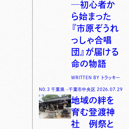
─初心者か
ら始まった
『市原ぞうれ
っしゃ合唱
団』が届ける
命の物語
WRITTEN BY
トラッキー
N0.
3
千葉県
-
千葉市中央区
2026.07.29
地域の絆を
育む登渡神
社 例祭と