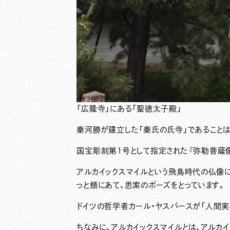
「広隆寺」にある「聖徳太子殿」
秦河勝が建立した「
秦氏の氏寺
」であること
国宝彫刻第1号として指定された『
弥勒菩薩
アルカイックスマイルという飛鳥時代の仏像
っと頬にあて、思索のポーズをとっています。
ドイツの哲学者カール・ヤスパースが「
人間実
ちなみに、アルカイックスマイルとは、アルカ