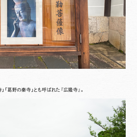
』
寺」「葛野の秦寺」とも呼ばれた『
広隆寺
』。