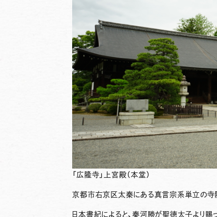
「広隆寺」上宮殿（本堂）
京都市右京区太秦にある真言宗系単立の寺院
日本書紀によると、秦河勝が聖徳太子より賜