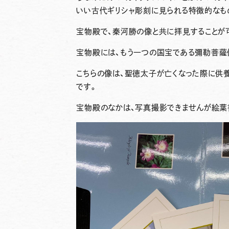
いい古代ギリシャ彫刻に見られる特徴的なも
宝物殿で、秦河勝の像と共に拝見することが
宝物殿
には、もう一つの国宝である
彌勒菩薩
こちらの像は、聖徳太子が亡くなった際に供
です。
宝物殿のなかは、写真撮影できませんが絵葉書