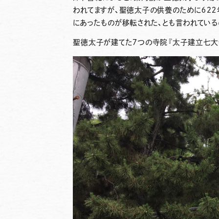
われてますが、
聖徳太子
の供養のために６２
にあったものが移転された、とも言われてい
聖徳太子が建てた７つの寺院『
太子建立七大