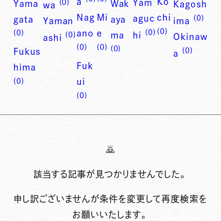
a
Ko
Yam
(0)
Yama
Wak
Kagosh
wa
Nag
Mi
chi
aguc
(0)
gata
aya
Yaman
ima
(0)
(0)
ano
e
(0)
ma
hi
(0)
Okinaw
ashi
(0)
(0)
(0)
(0)
Fukus
a
Fuk
hima
ui
(0)
(0)
🙇
該当する記事が見つかりませんでした。
申し訳ございませんが条件を変更して再度検索を
お願いいたします。