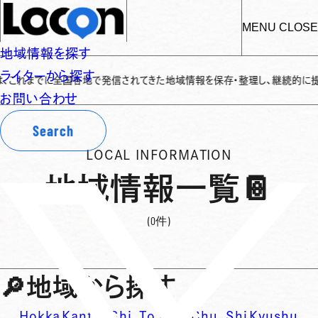
MENU
CLOSE
地域情報を探す
ライターから探す
）」は、これまでに全国各地で発信されてきた地域情報を保存・整理し、継続的に提
お問い合わせ
Search
LOCAL INFORMATION
地域情報一覧
📔
(0件)
🔎
地域から探す
Hokka
Kanto
Shi
To
Kink
Chu
Shi
Kyushu