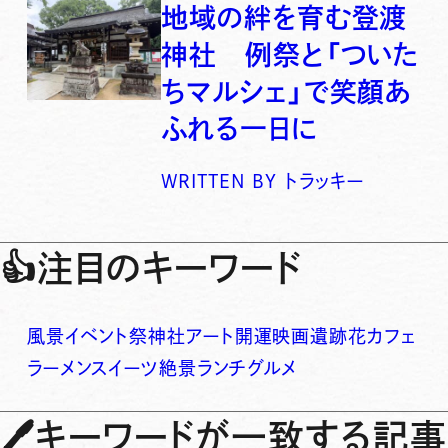
地域の絆を育む登渡
神社 例祭と「ついた
ちマルシェ」で笑顔あ
ふれる一日に
WRITTEN BY
トラッキー
👍
注目のキーワード
風景
イベント
祭
神社
アート
開運
映画
遺跡
花
カフェ
ラーメン
スイーツ
絶景
ランチ
グルメ
🖊
キーワードが一致する記事