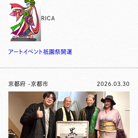
RICA
アート
イベント
祇園
祭
開運
京都府
-
京都市
2026.03.30