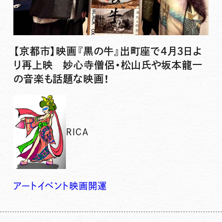
【京都市】映画『黒の牛』出町座で4月3日よ
り再上映 妙心寺僧侶・松山氏や坂本龍一
の音楽も話題な映画！
RICA
アート
イベント
映画
開運