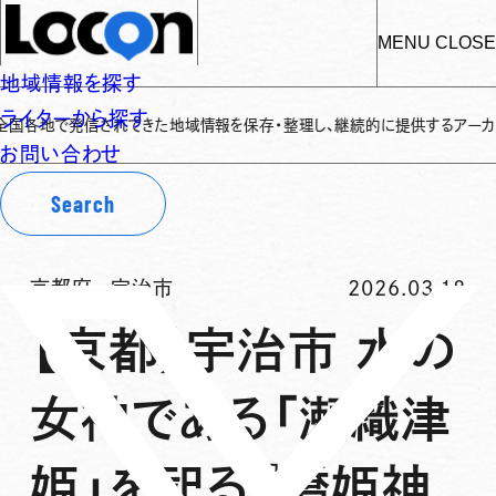
MENU
CLOSE
地域情報を探す
ライターから探す
で発信されてきた地域情報を保存・整理し、継続的に提供するアーカイブサイトで
お問い合わせ
Search
京都府
-
宇治市
2026.03.18
【京都】宇治市 水の
女神である「瀬織津
姫」を祀る『橋姫神