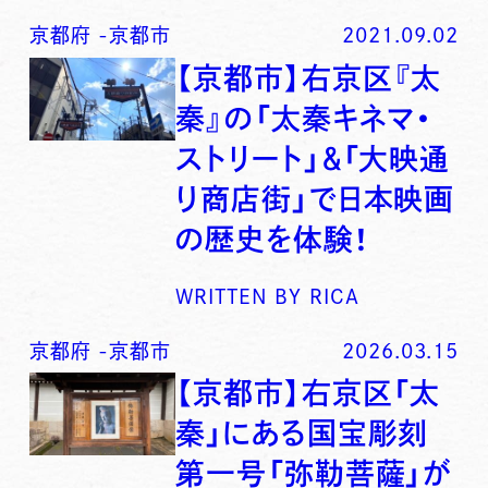
京都府
-
京都市
2021.09.02
【京都市】右京区『太
秦』の「太秦キネマ・
ストリート」＆「大映通
り商店街」で日本映画
の歴史を体験！
WRITTEN BY
RICA
京都府
-
京都市
2026.03.15
【京都市】右京区「太
秦」にある国宝彫刻
第一号「弥勒菩薩」が