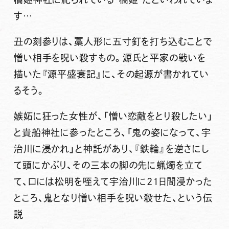
す…
丑の刻参りは、藁人形に五寸釘を打ち込むことで
憎い相手を呪い殺すもの。源氏と平家の戦いを
描いた『源平盛衰記』に、その起源が書かれてい
るそう。
嫉妬に狂った女性が、「憎い恋敵をとり殺したい」
と貴船神社に参ったところ、「鬼の姿になって、宇
治川に浸かれ」と神託があり、『鉄輪』を逆さにし
て頭にかぶり、その三本の脚の先に蝋燭を立て
て、口には松明を咥えて宇治川に21日間浸かった
ところ、鬼となり憎い相手を呪い殺せた、という伝
説