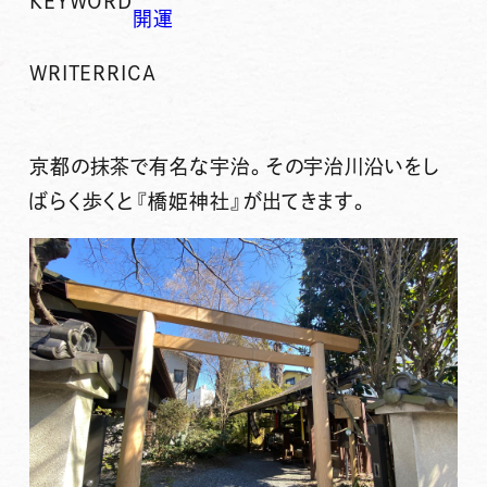
KEYWORD
開運
WRITER
RICA
京都の抹茶で有名な宇治。その宇治川沿いをし
ばらく歩くと『
橋姫神社
』が出てきます。