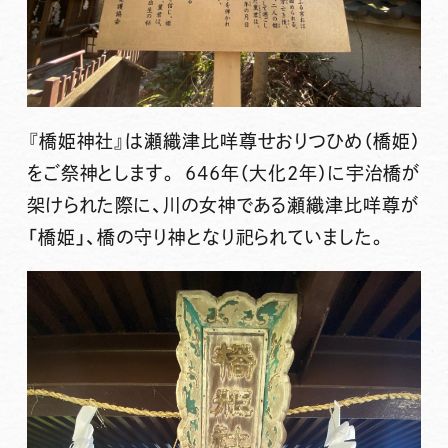
『橋姫神社』は
瀬織津比咩尊
せおりつひめ（橋姫）
をご祭神とします。 646年（大化2年）に宇治橋が
架けられた際に、川の女神である瀬織津比咩尊が
「橋姫」、橋の守り神となり祀られていました。