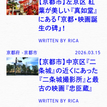
【京都市】左京区 紅
葉が美しい『真如堂』
にある「京都・映画誕
生の碑」！
WRITTEN BY
RICA
京都府
-
京都市
2026.03.15
【京都市】中京区『二
条城』の近くにあった
『二条城撮影所』と最
古の映画『忠臣蔵』
WRITTEN BY
RICA