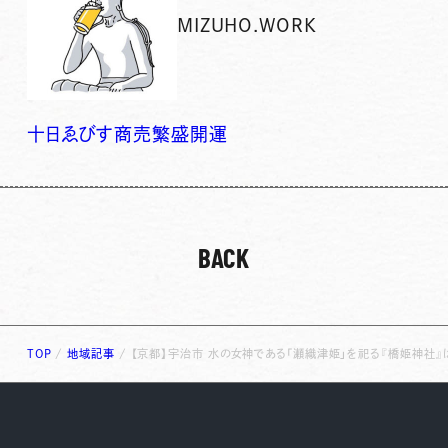
MIZUHO.WORK
十日ゑびす
商売繁盛
開運
BACK
TOP
/
地域記事
/
【京都】宇治市 水の女神である「瀬織津姫」を祀る『橋姫神社』