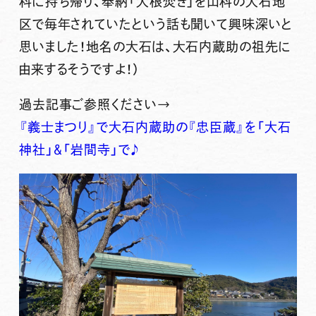
科に持ち帰り、奉納「大根焚き」を山科の大石地
区で毎年されていたという話も聞いて興味深いと
思いました！地名の大石は、大石内蔵助の祖先に
由来するそうですよ！）
過去記事ご参照ください→
『義士まつり』で大石内蔵助の『忠臣蔵』を「大石
神社」＆「岩間寺」で♪