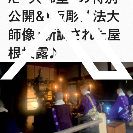
公開&「板彫弘法大
師像」新調された屋
根披露♪