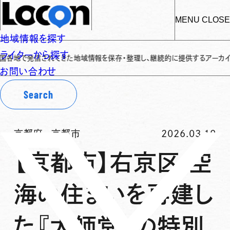
MENU
CLOSE
地域情報を探す
ライターから探す
発信されてきた地域情報を保存・整理し、継続的に提供するアーカイブサイトです
✌
お問い合わせ
Search
京都府
-
京都市
2026.03.19
【京都市】右京区 空
海の住まいを再建し
た『大師堂』の特別