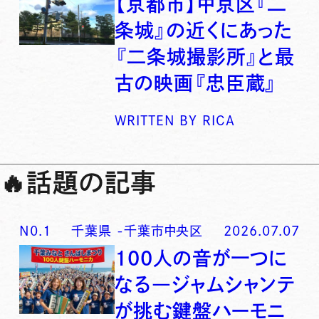
【京都市】中京区『二
条城』の近くにあった
『二条城撮影所』と最
古の映画『忠臣蔵』
WRITTEN BY
RICA
🔥
話題の記事
N0.
1
千葉県
-
千葉市中央区
2026.07.07
100人の音が一つに
なる―ジャムシャンテ
が挑む鍵盤ハーモニ