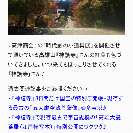
『高津商会』の「時代劇の小道具展」を開催させ
て頂いている高雄山『神護寺』さんの紅葉も色づ
いてきました。いつ来てもほっこりさせてくれる
「神護寺」さん♪
過去関連記事をご参照ください→
・『神護寺』３日間だけ国宝の特別ご開帳・現存す
る最古の『五大虚空蔵菩薩像』＠多宝塔♪
・『神護寺』で現存最古で宇宙規模の「高雄大曼
荼羅（江戸模写本）」特別公開にワクワク♪