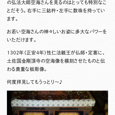
の弘法大師空海さんを見るのはとっても特別なこ
とだそう。右手に三鈷杵・左手に数珠を持ってい
ます。
お若い空海さんの神々しいお姿に多大なパワーを
いただけます。
1302年（正安4年）
性仁法親王
が仏師・
定喜
に、
土佐国金剛頂寺の空海像
を模刻させたものと伝
わる貴重な板彫像。
何度拝見してもうっとり〜♪