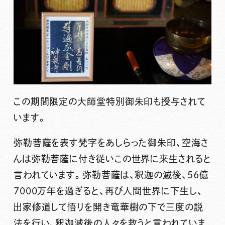
この期間限定の大師堂特別御朱印も授与されて
います。
弥勒菩薩を表す梵字をあしらった御朱印、空海さ
んは
弥勒菩薩
に付き従いこの世界に来生されると
言われています。弥勒菩薩は、釈迦の滅後、56億
7000万年を過ぎると、再び人間世界に下生し、
出家修道して悟りを開き竜華樹の下で三度の説
法を行い、釈迦滅後の人々を救うと言われていま