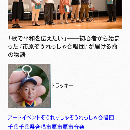
「歌で平和を伝えたい」──初心者から始ま
った『市原ぞうれっしゃ合唱団』が届ける命
の物語
トラッキー
アート
イベント
ぞうれっしゃ
ぞうれっしゃ合唱団
千葉
千葉県
合唱
市原
市原市
音楽