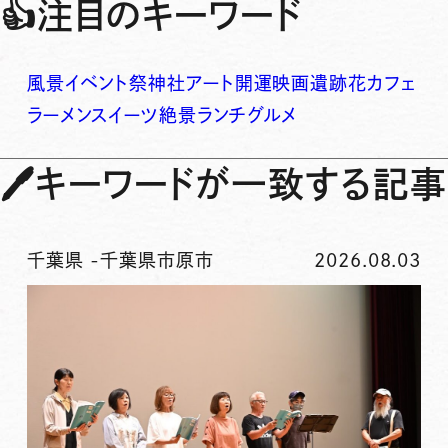
👍
注目のキーワード
風景
イベント
祭
神社
アート
開運
映画
遺跡
花
カフェ
ラーメン
スイーツ
絶景
ランチ
グルメ
🖊
キーワードが一致する記事
千葉県
-
千葉県市原市
2026.08.03