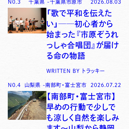
N0.
3
千葉県
-
千葉県市原市
2026.08.03
「歌で平和を伝えた
い」──初心者から
始まった『市原ぞうれ
っしゃ合唱団』が届け
る命の物語
WRITTEN BY
トラッキー
N0.
4
山梨県
-
南部町・富士宮市
2026.07.22
【南部町・富士宮市】
早めの行動で少しで
も涼しく自然を楽しみ
ます〜山梨から静岡、