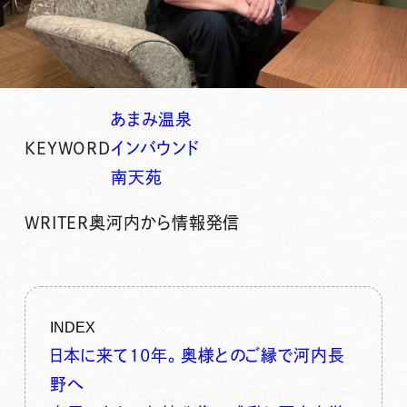
あまみ温泉
KEYWORD
インバウンド
南天苑
WRITER
奥河内から情報発信
INDEX
日本に来て10年。奥様とのご縁で河内長
野へ