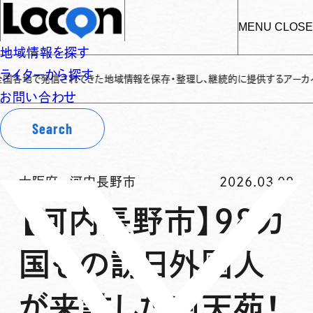
MENU
CLOSE
地域情報を探す
ライターから探す
発信されてきた地域情報を保存・整理し、継続的に提供するアーカイブサイトです
✌
お問い合わせ
Search
大阪府
-
河内長野市
2026.03.09
【河内長野市】98カ
国もの訪日外国人
が来訪した南天苑！