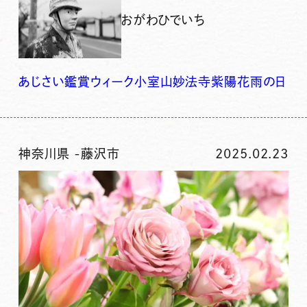
おがわひでいち
あじさい鑑賞ウィーク
小室山妙法寺
紫陽花
雨の日
神奈川県
-
藤沢市
2025.02.23