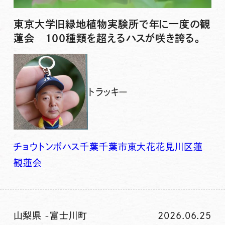
東京大学旧緑地植物実験所で年に一度の観
蓮会 100種類を超えるハスが咲き誇る。
トラッキー
チョウトンボ
ハス
千葉
千葉市
東大
花
花見川区
蓮
観蓮会
山梨県
-
富士川町
2026.06.25