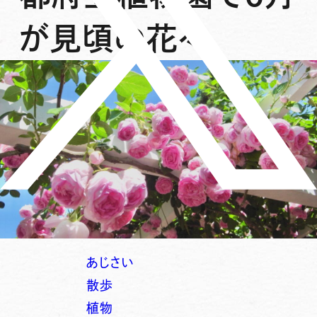
が見頃の花々
あじさい
散歩
植物