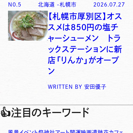
N0.
5
北海道
-
札幌市
2026.07.27
【札幌市厚別区】オス
スメは850円の塩チ
ャーシューメン トラ
ックステーションに新
店「りんか」がオープ
ン
WRITTEN BY
安田優子
👍
注目のキーワード
風景
イベント
祭
神社
アート
開運
映画
遺跡
花
カフェ