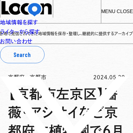
MENU
CLOSE
地域情報を探す
ライターから探す
信されてきた地域情報を保存・整理し、継続的に提供するアーカイブサイトです
✌
お問い合わせ
Search
京都府
-
京都市
2024.05.29
【京都市左京区】薔
薇・アジサイなど京
都府立植物園で6月