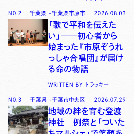
N0.
2
千葉県
-
千葉県市原市
2026.08.03
「歌で平和を伝えた
い」──初心者から
始まった『市原ぞうれ
っしゃ合唱団』が届け
る命の物語
WRITTEN BY
トラッキー
N0.
3
千葉県
-
千葉市中央区
2026.07.29
地域の絆を育む登渡
神社 例祭と「ついた
ちマルシェ」で笑顔あ