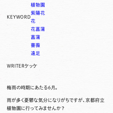
植物園
紫陽花
KEYWORD
花
花菖蒲
菖蒲
薔薇
遠足
WRITER
ケッケ
梅雨の時期にあたる6月。
雨が多く憂鬱な気分になりがちですが、京都府立
植物園に行ってみませんか？