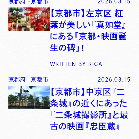
京都府
-
京都市
2026.03.15
【京都市】左京区 紅
葉が美しい『真如堂』
にある「京都・映画誕
生の碑」！
WRITTEN BY
RICA
京都府
-
京都市
2026.03.15
【京都市】中京区『二
条城』の近くにあった
『二条城撮影所』と最
古の映画『忠臣蔵』