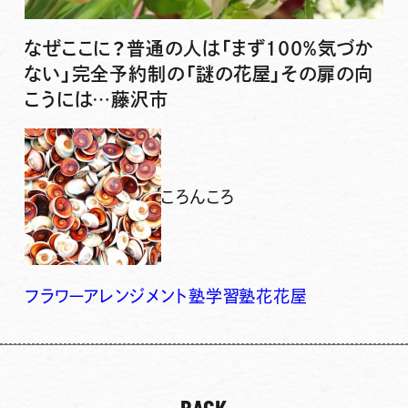
なぜここに？普通の人は「まず100％気づか
ない」完全予約制の「謎の花屋」その扉の向
こうには…藤沢市
ころんころ
フラワーアレンジメント
塾
学習塾
花
花屋
BACK