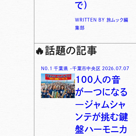
で)
WRITTEN BY
旅ムック編
集部
🔥
話題の記事
N0.
1
千葉県
-
千葉市中央区
2026.07.07
100人の音
が一つになる
―ジャムシャ
ンテが挑む鍵
盤ハーモニカ