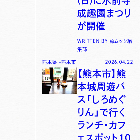
(日)に水前寺
成趣園まつり
が開催
WRITTEN BY
旅ムック編
集部
熊本県
-
熊本市
2026.04.22
【熊本市】熊
本城周遊バ
ス「しろめぐ
りん」で行く
ランチ・カフ
ェスポット10