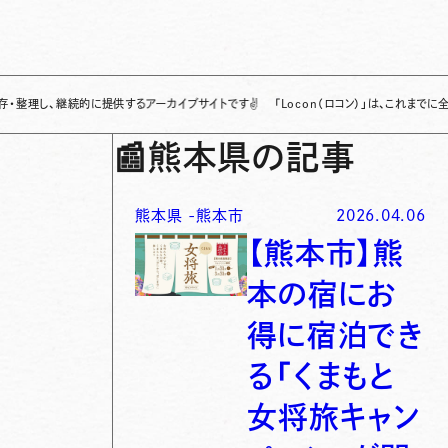
継続的に提供するアーカイブサイトです
✌
「Locon（ロコン）」は、これまでに全国各地で
📰
熊本県の記事
熊本県
-
熊本市
2026.04.06
【熊本市】熊
本の宿にお
得に宿泊でき
る「くまもと
女将旅キャン