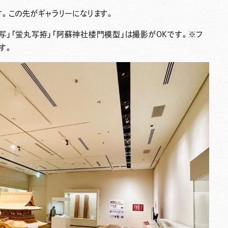
。この先がギャラリーになります。
写」「蛍丸写拵」「阿蘇神社楼門模型」は撮影がOKです。※フ
す。