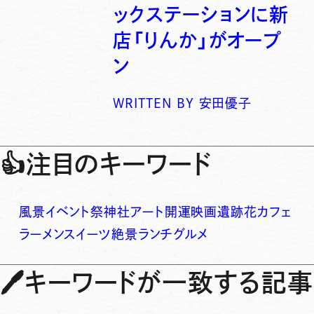
ックステーションに新
店「りんか」がオープ
ン
WRITTEN BY
安田優子
👍
注目のキーワード
風景
イベント
祭
神社
アート
開運
映画
遺跡
花
カフェ
ラーメン
スイーツ
絶景
ランチ
グルメ
🖊
キーワードが一致する記事