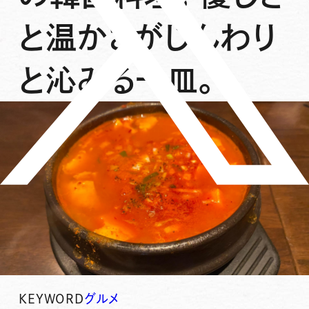
と温かさがじんわり
と沁みる一皿。
KEYWORD
グルメ