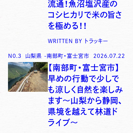
流通！魚沼塩沢産の
コシヒカリで米の旨さ
を極める！！
WRITTEN BY
トラッキー
N0.
3
山梨県
-
南部町・富士宮市
2026.07.22
【南部町・富士宮市】
早めの行動で少しで
も涼しく自然を楽しみ
ます〜山梨から静岡、
県境を越えて林道ド
ライブ〜