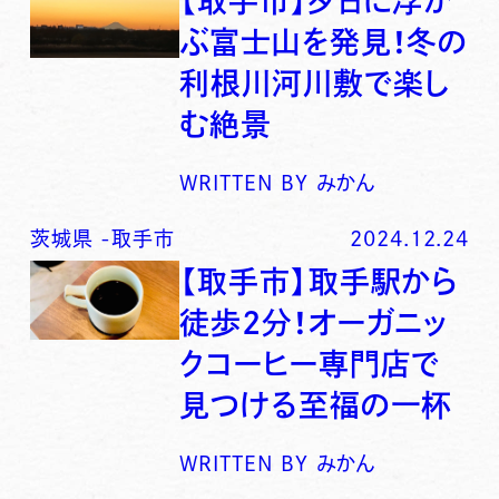
【取手市】夕日に浮か
ぶ富士山を発見！冬の
利根川河川敷で楽し
む絶景
WRITTEN BY
みかん
茨城県
-
取手市
2024.12.24
【取手市】取手駅から
徒歩2分！オーガニッ
クコーヒー専門店で
見つける至福の一杯
WRITTEN BY
みかん