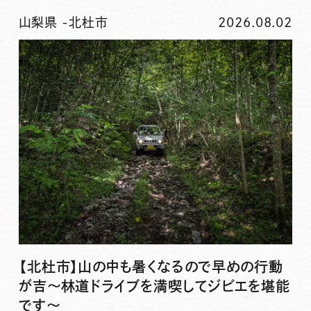
山梨県
-
北杜市
2026.08.02
【北杜市】山の中も暑くなるので早めの行動
が吉〜林道ドライブを満喫してジビエを堪能
です〜