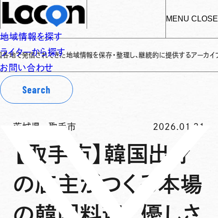
MENU
CLOSE
地域情報を探す
ライターから探す
信されてきた地域情報を保存・整理し、継続的に提供するアーカイブサイトです
✌
お問い合わせ
Search
茨城県
-
取手市
2026.01.21
【取手市】韓国出身
の店主がつくる本場
の韓国料理。優しさ