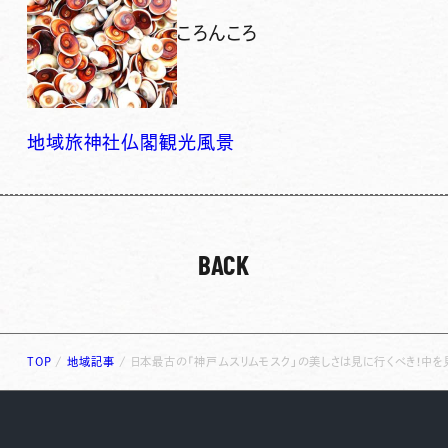
ころんころ
地域
旅
神社仏閣
観光
風景
BACK
TOP
/
地域記事
/
日本最古の「神戸ムスリムモスク」の美しさは見に行くべき！中を