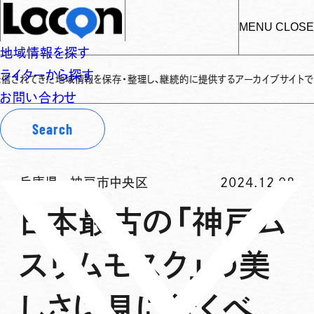
MENU
CLOSE
地域情報を探す
ライターから探す
きた地域情報を保存・整理し、継続的に提供するアーカイブサイトです
✌
「Lo
お問い合わせ
Search
兵庫県
-
神戸市中央区
2024.12.08
日本最古の「神戸ム
スリムモスク」の美
しさは見に行くべ