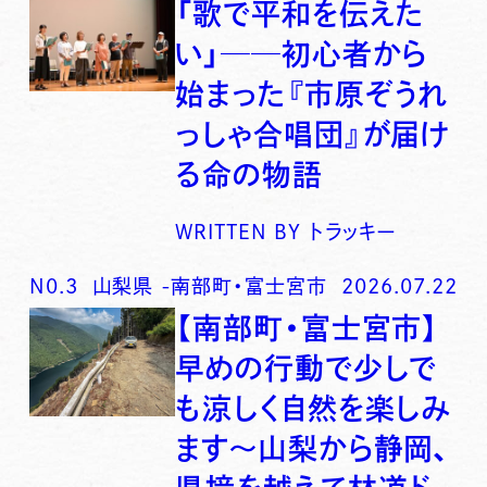
「歌で平和を伝えた
い」──初心者から
始まった『市原ぞうれ
っしゃ合唱団』が届け
る命の物語
WRITTEN BY
トラッキー
N0.
3
山梨県
-
南部町・富士宮市
2026.07.22
【南部町・富士宮市】
早めの行動で少しで
も涼しく自然を楽しみ
ます〜山梨から静岡、