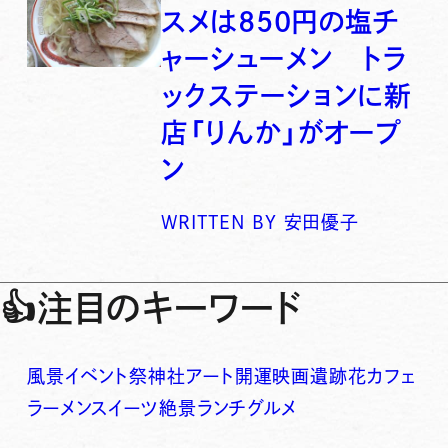
スメは850円の塩チ
ャーシューメン トラ
ックステーションに新
店「りんか」がオープ
ン
WRITTEN BY
安田優子
👍
注目のキーワード
風景
イベント
祭
神社
アート
開運
映画
遺跡
花
カフェ
ラーメン
スイーツ
絶景
ランチ
グルメ