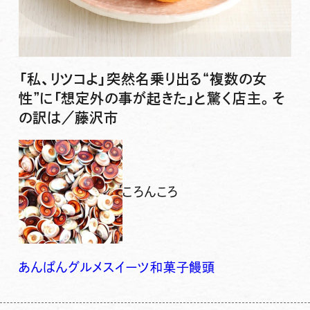
「私、リツコよ」突然名乗り出る“複数の女
性”に「想定外の事が起きた」と驚く店主。そ
の訳は／藤沢市
ころんころ
あんぱん
グルメ
スイーツ
和菓子
饅頭