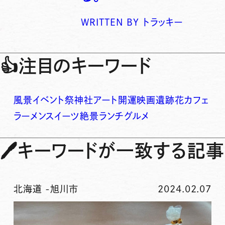
WRITTEN BY
トラッキー
👍
注目のキーワード
風景
イベント
祭
神社
アート
開運
映画
遺跡
花
カフェ
ラーメン
スイーツ
絶景
ランチ
グルメ
🖊
キーワードが一致する記事
北海道
-
旭川市
2024.02.07