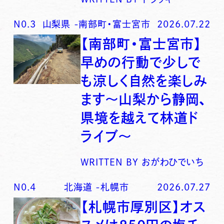
N0.
3
山梨県
-
南部町・富士宮市
2026.07.22
【南部町・富士宮市】
早めの行動で少しで
も涼しく自然を楽しみ
ます〜山梨から静岡、
県境を越えて林道ド
ライブ〜
WRITTEN BY
おがわひでいち
N0.
4
北海道
-
札幌市
2026.07.27
【札幌市厚別区】オス