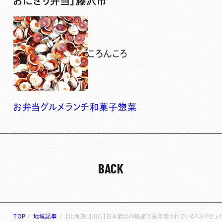
おにぎり弁当」藤沢市
ころんころ
お弁当
グルメ
ランチ
和菓子
惣菜
BACK
TOP
/
地域記事
/
【北海道旭川市】日本最北の銀座で長年愛されている「おやき」