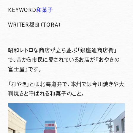
KEYWORD
和菓子
WRITER
都良（TORA)
昭和レトロな商店が立ち並ぶ「銀座通商店街」
で、昔から市民に愛されているお店が
『おやきの
富士屋』
です。
「おやき」とは北海道弁で、本州では今川焼きや大
判焼きと呼ばれる和菓子のこと。