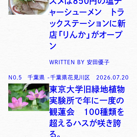
スメは850円の塩チ
ャーシューメン トラ
ックステーションに新
店「りんか」がオープ
ン
WRITTEN BY
安田優子
N0.
5
千葉県
-
千葉県花見川区
2026.07.20
東京大学旧緑地植物
実験所で年に一度の
観蓮会 100種類を
超えるハスが咲き誇
る。