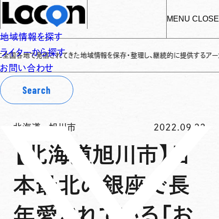
MENU
CLOSE
地域情報を探す
ライターから探す
各地で発信されてきた地域情報を保存・整理し、継続的に提供するアーカイブサイ
お問い合わせ
Search
北海道
-
旭川市
2022.09.22
【北海道旭川市】日
本最北の銀座で長
年愛されている「お