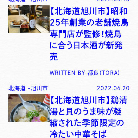
【北海道旭川市】昭和
25年創業の老舗焼鳥
専門店が監修！焼鳥
に合う日本酒が新発
売
WRITTEN BY
都良（TORA)
北海道
-
旭川市
2022.06.20
【北海道旭川市】鶏清
湯と貝のうま味が凝
縮された季節限定の
冷たい中華そば