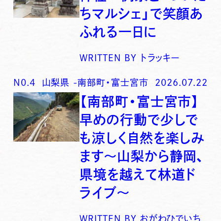
ちマルシェ」で笑顔あ
ふれる一日に
WRITTEN BY
トラッキー
N0.
4
山梨県
-
南部町・富士宮市
2026.07.22
【南部町・富士宮市】
早めの行動で少しで
も涼しく自然を楽しみ
ます〜山梨から静岡、
県境を越えて林道ド
ライブ〜
WRITTEN BY
おがわひでいち