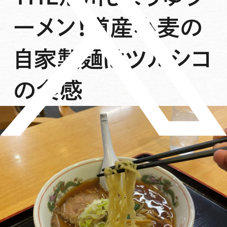
ーメン！道産小麦の
自家製麺はツルシコ
の食感