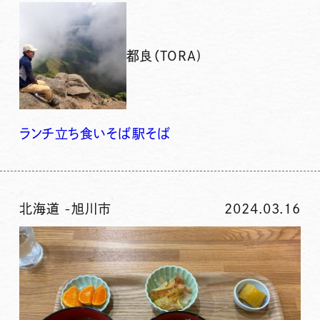
都良（TORA)
ランチ
立ち食いそば
駅そば
北海道
-
旭川市
2024.03.16