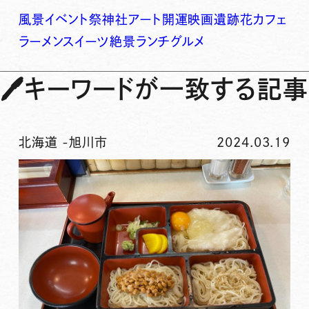
風景
イベント
祭
神社
アート
開運
映画
遺跡
花
カフェ
ラーメン
スイーツ
絶景
ランチ
グルメ
🖊
キーワードが一致する記事
北海道
-
旭川市
2024.03.19