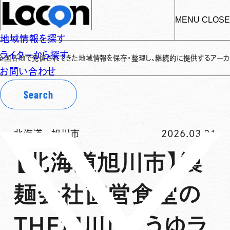
MENU
CLOSE
地域情報を探す
ライターから探す
で発信されてきた地域情報を保存・整理し、継続的に提供するアーカイブサイトで
お問い合わせ
Search
北海道
-
旭川市
2026.03.31
【北海道旭川市】製
麺会社直営食堂の
THE旭川しょうゆラ