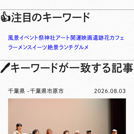
👍
注目のキーワード
風景
イベント
祭
神社
アート
開運
映画
遺跡
花
カフェ
ラーメン
スイーツ
絶景
ランチ
グルメ
🖊
キーワードが一致する記事
千葉県
-
千葉県市原市
2026.08.03