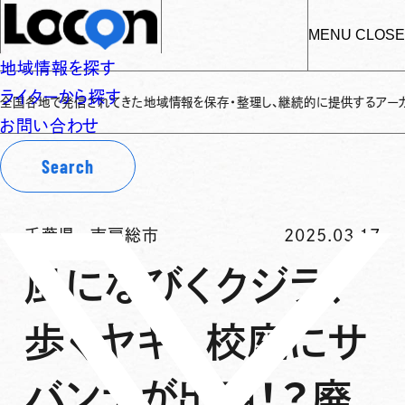
MENU
CLOSE
地域情報を探す
ライターから探す
地で発信されてきた地域情報を保存・整理し、継続的に提供するアーカイブサイトで
お問い合わせ
Search
千葉県
-
南房総市
2025.03.17
風になびくクジラ、
歩くヤギ。校庭にサ
バンナが出現！？廃