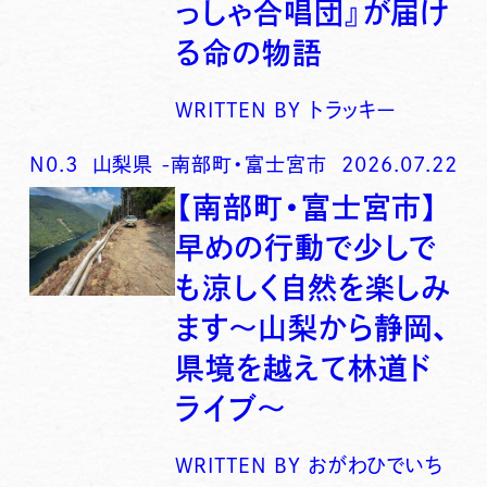
っしゃ合唱団』が届け
る命の物語
WRITTEN BY
トラッキー
N0.
3
山梨県
-
南部町・富士宮市
2026.07.22
【南部町・富士宮市】
早めの行動で少しで
も涼しく自然を楽しみ
ます〜山梨から静岡、
県境を越えて林道ド
ライブ〜
WRITTEN BY
おがわひでいち