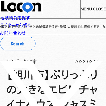
MENU
CLOSE
地域情報を探す
ライターから探す
で発信されてきた地域情報を保存・整理し、継続的に提供するアーカイブサイトで
お問い合わせ
Search
北海道
-
旭川市
2023.02.26
【旭川市】ぷりっぷり
の大きなエビ！「チャ
イナハウス ジャスミ