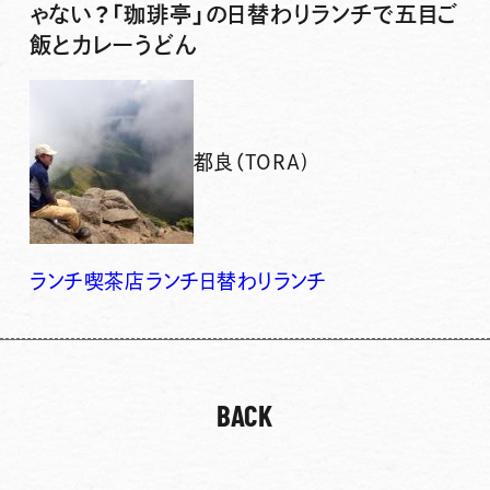
ゃない？「珈琲亭」の日替わりランチで五目ご
飯とカレーうどん
都良（TORA)
ランチ
喫茶店ランチ
日替わりランチ
BACK