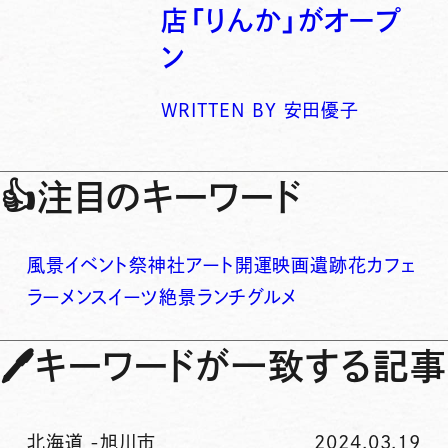
店「りんか」がオープ
ン
WRITTEN BY
安田優子
👍
注目のキーワード
風景
イベント
祭
神社
アート
開運
映画
遺跡
花
カフェ
ラーメン
スイーツ
絶景
ランチ
グルメ
🖊
キーワードが一致する記事
北海道
-
旭川市
2024.03.19