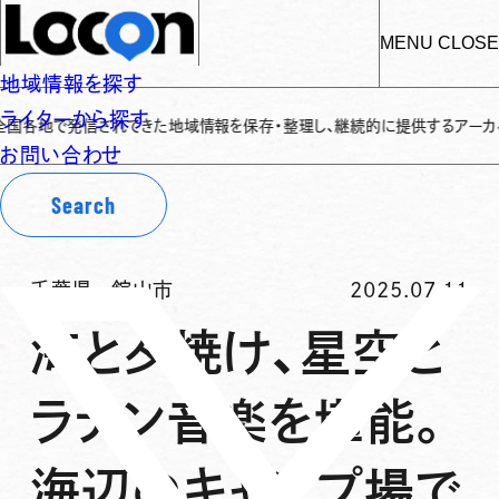
MENU
CLOSE
地域情報を探す
ライターから探す
で発信されてきた地域情報を保存・整理し、継続的に提供するアーカイブサイトで
お問い合わせ
Search
千葉県
-
館山市
2025.07.11
海と夕焼け、星空と
ラテン音楽を堪能。
海辺のキャンプ場で