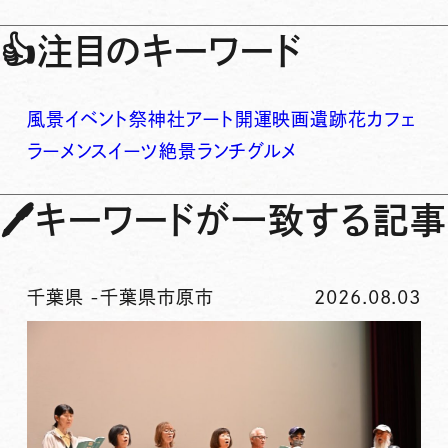
👍
注目のキーワード
風景
イベント
祭
神社
アート
開運
映画
遺跡
花
カフェ
ラーメン
スイーツ
絶景
ランチ
グルメ
🖊
キーワードが一致する記事
千葉県
-
千葉県市原市
2026.08.03