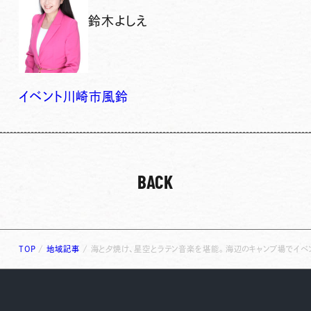
鈴木よしえ
イベント
川崎市
風鈴
BACK
TOP
/
地域記事
/
海と夕焼け、星空とラテン音楽を堪能。海辺のキャンプ場でイベ