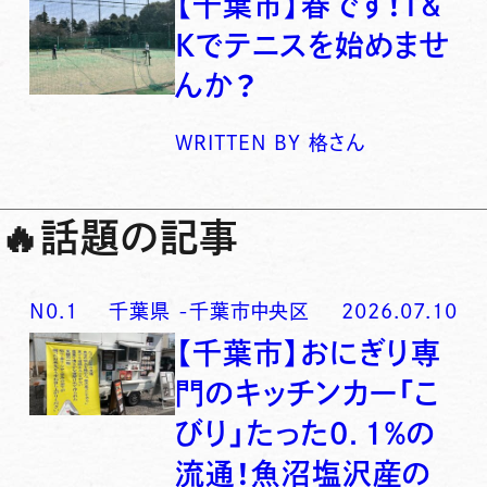
【千葉市】春です！T&
Kでテニスを始めませ
んか？
WRITTEN BY
格さん
🔥
話題の記事
N0.
1
千葉県
-
千葉市中央区
2026.07.10
【千葉市】おにぎり専
門のキッチンカー「こ
びり」たった0．1％の
流通！魚沼塩沢産の