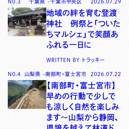
N0.
3
千葉県
-
千葉市中央区
2026.07.29
地域の絆を育む登渡
神社 例祭と「ついた
ちマルシェ」で笑顔あ
ふれる一日に
WRITTEN BY
トラッキー
N0.
4
山梨県
-
南部町・富士宮市
2026.07.22
【南部町・富士宮市】
早めの行動で少しで
も涼しく自然を楽しみ
ます〜山梨から静岡、
県境を越えて林道ド