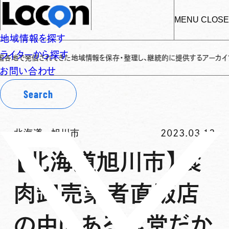
MENU
CLOSE
地域情報を探す
ライターから探す
発信されてきた地域情報を保存・整理し、継続的に提供するアーカイブサイトです
お問い合わせ
Search
北海道
-
旭川市
2023.03.13
【北海道旭川市】食
肉卸売業者直販店
の中にある食堂だか