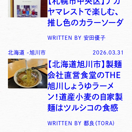
【札幌市中央区】ナガ
ヤマレストで楽しむ、
推し色のカラーソーダ
WRITTEN BY
安田優子
北海道
-
旭川市
2026.03.31
【北海道旭川市】製麺
会社直営食堂のTHE
旭川しょうゆラーメ
ン！道産小麦の自家製
麺はツルシコの食感
WRITTEN BY
都良（TORA)