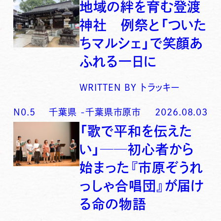
地域の絆を育む登渡
神社 例祭と「ついた
ちマルシェ」で笑顔あ
ふれる一日に
WRITTEN BY
トラッキー
N0.
5
千葉県
-
千葉県市原市
2026.08.03
「歌で平和を伝えた
い」──初心者から
始まった『市原ぞうれ
っしゃ合唱団』が届け
る命の物語