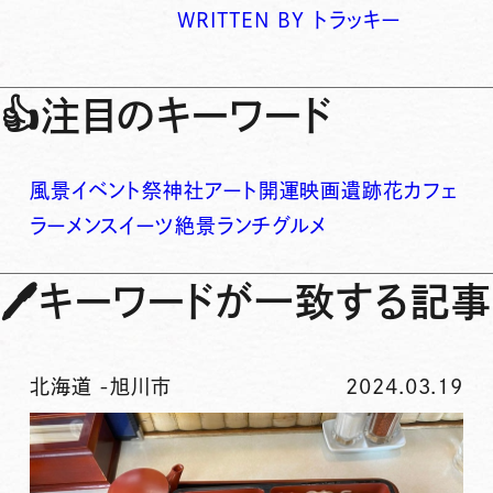
WRITTEN BY
トラッキー
👍
注目のキーワード
風景
イベント
祭
神社
アート
開運
映画
遺跡
花
カフェ
ラーメン
スイーツ
絶景
ランチ
グルメ
🖊
キーワードが一致する記事
北海道
-
旭川市
2024.03.19