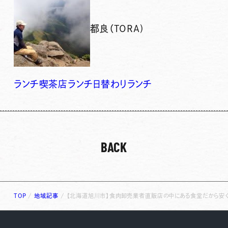
都良（TORA)
ランチ
喫茶店ランチ
日替わりランチ
BACK
TOP
/
地域記事
/
【北海道旭川市】食肉卸売業者直販店の中にある食堂だから安く