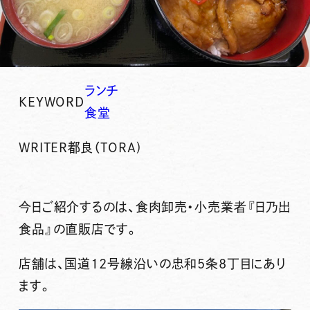
ランチ
KEYWORD
食堂
WRITER
都良（TORA)
今日ご紹介するのは、食肉卸売・小売業者
『日乃出
食品』
の直販店です。
店舗は、国道12号線沿いの忠和5条8丁目にあり
ます。