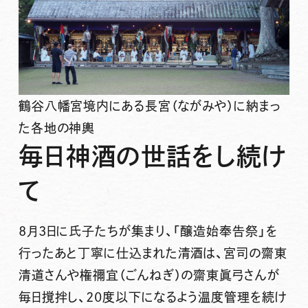
鶴谷八幡宮境内にある長宮（ながみや）に納まっ
た各地の神輿
毎日神酒の世話をし続け
て
8月3日に氏子たちが集まり、「醸造始奉告祭」を
行ったあと丁寧に仕込まれた清酒は、宮司の齋東
清道さんや権禰宜（ごんねぎ）の齋東眞弓さんが
毎日撹拌し、20度以下になるよう温度管理を続け