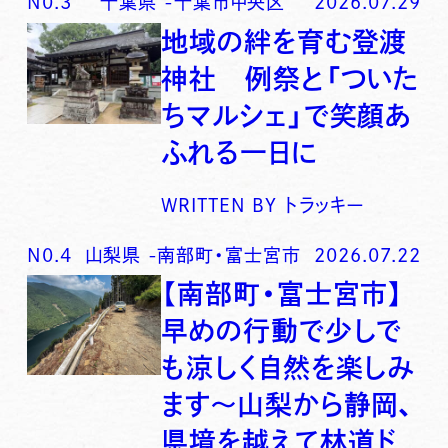
N0.
3
千葉県
-
千葉市中央区
2026.07.29
地域の絆を育む登渡
神社 例祭と「ついた
ちマルシェ」で笑顔あ
ふれる一日に
WRITTEN BY
トラッキー
N0.
4
山梨県
-
南部町・富士宮市
2026.07.22
【南部町・富士宮市】
早めの行動で少しで
も涼しく自然を楽しみ
ます〜山梨から静岡、
県境を越えて林道ド