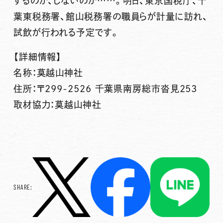
するのか、しないのか……。明日、東京国税庁、千
葉東税務署、館山税務署の職員らが計量に訪れ、
試飲が行われる予定です。
【詳細情報】
名称：莫越山神社
住所：〒299-2526 千葉県南房総市沓見253
取材協力：莫越山神社
SHARE: