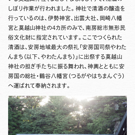
しぼり作業が行われました。神社で清酒の醸造を
行っているのは、伊勢神宮、出雲大社、岡崎八幡
宮と莫越山神社の4カ所のみで、南房総市無形民
俗文化財に指定されています。ここでつくられた
清酒は、安房地域最大の祭礼「安房国司祭やわた
んまち（以下、やわたんまち）」に出祭する莫越山
神社の担ぎ手たちに振る舞われ、神輿とともに安
房国の総社・鶴谷八幡宮（つるがやはちまんぐう）
へ運ばれて奉納されます。