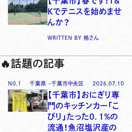
【千葉市】春です！T&
Kでテニスを始めませ
んか？
WRITTEN BY
格さん
🔥
話題の記事
N0.
1
千葉県
-
千葉市中央区
2026.07.10
【千葉市】おにぎり専
門のキッチンカー「こ
びり」たった0．1％の
流通！魚沼塩沢産の