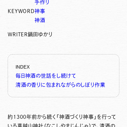
手作り
KEYWORD
神事
神酒
WRITER
鍋田ゆかり
INDEX
毎日神酒の世話をし続けて
清酒の香りに包まれながらのしぼり作業
約1300年前から続く「神酒づくり神事」を行って
いる莫越山神社（なこしやまじんじゃ）で、清酒の