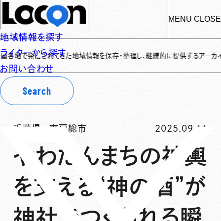
MENU
CLOSE
地域情報を探す
ライターから探す
発信されてきた地域情報を保存・整理し、継続的に提供するアーカイブサイトです
お問い合わせ
Search
千葉県
-
南房総市
2025.09.11
やわたんまちの神輿
を支える“神の酒”が
神社でつくられる瞬