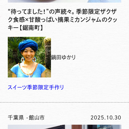
“待ってました！”の声続々。季節限定ザクザ
ク食感×甘酸っぱい摘果ミカンジャムのクッ
キー【鋸南町】
鍋田ゆかり
スイーツ
季節限定
手作り
千葉県
-
館山市
2025.10.30