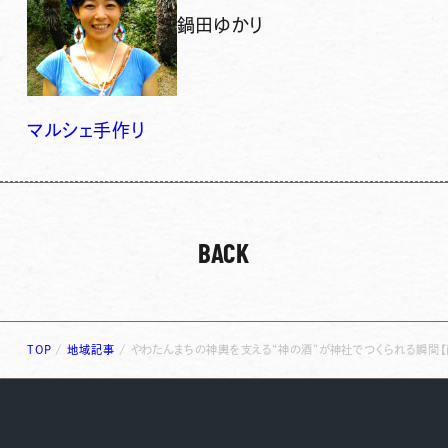
鍋田ゆかり
マルシェ
手作り
BACK
TOP
/
地域記事
/
やわたんまちの神輿を支える“神の酒”が神社でつくられる瞬間