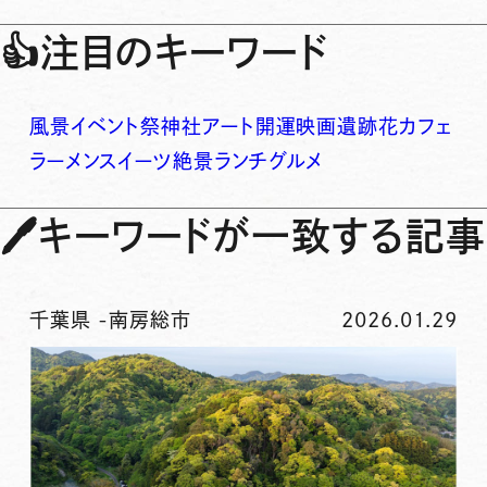
👍
注目のキーワード
風景
イベント
祭
神社
アート
開運
映画
遺跡
花
カフェ
ラーメン
スイーツ
絶景
ランチ
グルメ
🖊
キーワードが一致する記事
千葉県
-
南房総市
2026.01.29